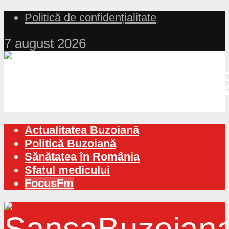
Politică de confidențialitate
7 august 2026
Actualitatea Buzoiană
Politică Buzoiană
Sănătatea în România
Sfatul medicului
FocusFm