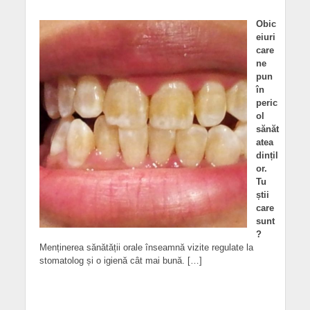
Obic
eiuri
care
ne
pun
în
peric
ol
sănăt
atea
dințil
or.
Tu
știi
care
sunt
?
Menținerea sănătății orale înseamnă vizite regulate la
stomatolog și o igienă cât mai bună. […]