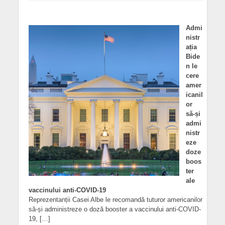
Admi
nistr
ația
Bide
n le
cere
amer
icanil
or
să-și
admi
nistr
eze
doze
boos
ter
ale
vaccinului anti-COVID-19
Reprezentanții Casei Albe le recomandă tuturor americanilor
să-și administreze o doză booster a vaccinului anti-COVID-
19, […]