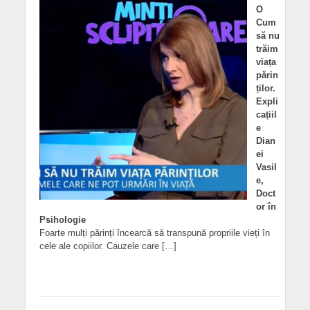
O
Cum
să nu
trăim
viața
părin
ților.
Expli
cațiil
e
Dian
ei
Vasil
e,
Doct
or în
Psihologie
Foarte mulți părinți încearcă să transpună propriile vieți în
cele ale copiilor. Cauzele care […]