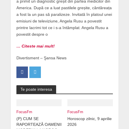
a primit un diagnostic greșit din partea medicilor din
America. După ce a luat pastilele greșite, cântăreața
a fost la un pas să paralizeze. Invitată în platoul unei
emisiuni de televiziune, Angela Rusu a povestit
printre lacrimi tot ce i s-a întâmplat. Angela Rusu a
povestit despre o
… Citeste mai mult!
Divertisment – Şansa News
Te poate interesa
FocusFm
FocusFm
(P) CUM SE
Horoscop zilnic, 9 aprilie
RAPORTEAZĂ OAMENII
2026