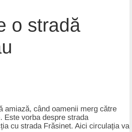
e o stradă
ău
pă amiază, când oamenii merg către
ie. Este vorba despre strada
ia cu strada Frăsinet. Aici circulația va