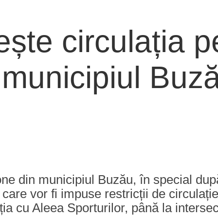
ește circulația p
 municipiul Buz
one din municipiul Buzău, în special du
are vor fi impuse restricții de circulaț
ia cu Aleea Sporturilor, până la intersecț