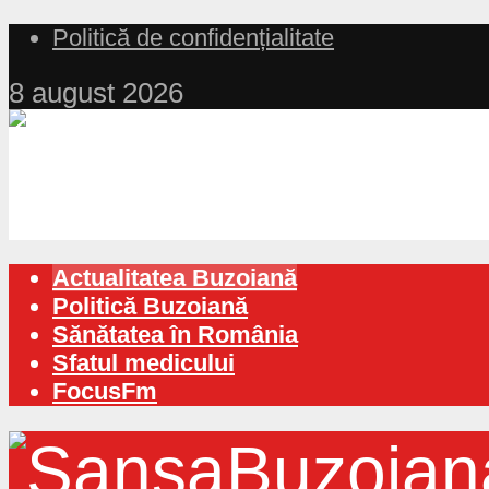
Politică de confidențialitate
8 august 2026
Actualitatea Buzoiană
Politică Buzoiană
Sănătatea în România
Sfatul medicului
FocusFm