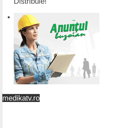
Distribuie!
medikatv.ro