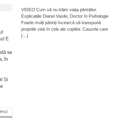
VIDEO Cum să nu trăim viața părinților.
Explicațiile Dianei Vasile, Doctor în Psihologie
Foarte mulți părinți încearcă să transpună
propriile vieți în cele ale copiilor. Cauzele care
ul
[…]
ău! E
odă se
, în
! Și
me
IRILE