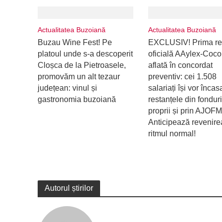
Actualitatea Buzoiană
Actualitatea Buzoiană
Buzau Wine Fest! Pe
EXCLUSIV! Prima re
platoul unde s-a descoperit
oficială AAylex-Coco
Cloșca de la Pietroasele,
aflată în concordat
promovăm un alt tezaur
preventiv: cei 1.508
județean: vinul și
salariați își vor încas
gastronomia buzoiană
restanțele din fonduri
proprii și prin AJOFM
Anticipează revenire
ritmul normal!
Autorul știrilor