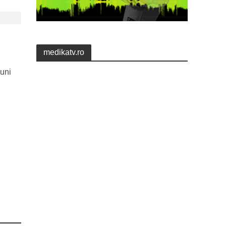
medikatv.ro
luni