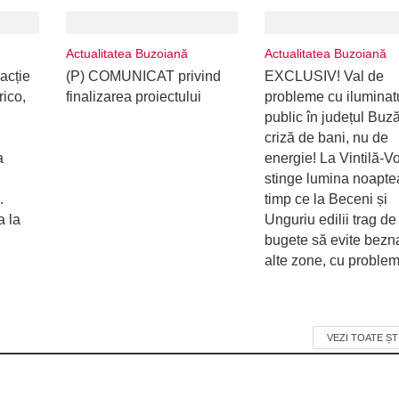
Actualitatea Buzoiană
Actualitatea Buzoiană
acție
(P) COMUNICAT privind
EXCLUSIV! Val de
rico,
finalizarea proiectului
probleme cu iluminat
public în județul Buz
criză de bani, nu de
a
energie! La Vintilă-V
stinge lumina noaptea
.
timp ce la Beceni și
a la
Unguriu edilii trag de
bugete să evite bezna
alte zone, cu proble
VEZI TOATE ȘT