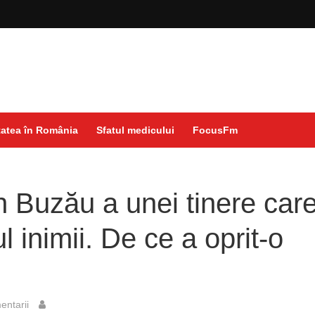
atea în România
Sfatul medicului
FocusFm
n Buzău a unei tinere car
ul inimii. De ce a oprit-o
ntarii