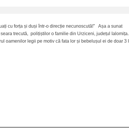
ați cu forța și duși într-o direcție necunoscută!” Așa a sunat
eara trecută, polițiștilor o familie din Urziceni, județul Ialomița.
orul oamenilor legii pe motiv că fata lor și bebelușul ei de doar 3 