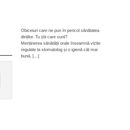
Obiceiuri care ne pun în pericol sănătatea
dinților. Tu știi care sunt?
Menținerea sănătății orale înseamnă vizite
regulate la stomatolog și o igienă cât mai
bună. […]