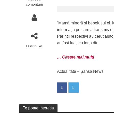
comentarii
“Mamă minoră și bebelușul ei, lu
informația pe care a transmis-o, s
Părinții respectivi au cerut ajut
au fost luați cu forța din
Distribuie!
… Citeste mai mult!
Actualitate – Şansa News
Te poate interesa