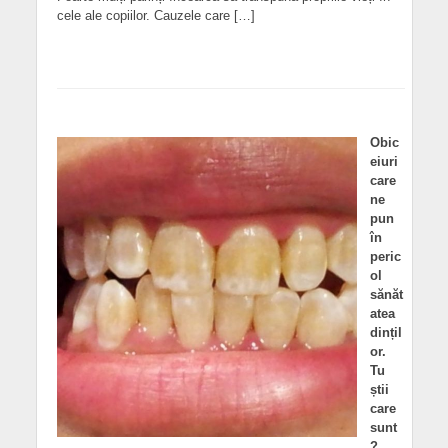
cele ale copiilor. Cauzele care […]
Obic
eiuri
care
ne
pun
în
peric
ol
sănăt
atea
dințil
or.
Tu
știi
care
sunt
?