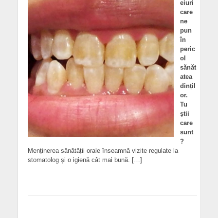
eiuri
care
ne
pun
în
peric
ol
sănăt
atea
dințil
or.
Tu
știi
care
sunt
?
Menținerea sănătății orale înseamnă vizite regulate la
stomatolog și o igienă cât mai bună. […]