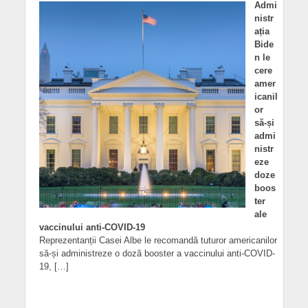
Admi
nistr
ația
Bide
n le
cere
amer
icanil
or
să-și
admi
nistr
eze
doze
boos
ter
ale
vaccinului anti-COVID-19
Reprezentanții Casei Albe le recomandă tuturor americanilor
să-și administreze o doză booster a vaccinului anti-COVID-
19, […]