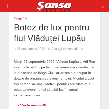
FocusFm
Botez de lux pentru
fiul Vlăduței Lupău
28 septembrie 2022
Adaugă comentarii
Marți, 27 septembrie 2022, Vlăduța Lupău și Adi Rus
și-au botezat fiul, pe Iair. Evenimentul s-a desfășurat
la o biserică de lângă Cluj, iar artista s-a ocupat în
detaliu de organizarea evenimentului. Micuțul a avut
trei perechi de nași. Motivul pentru care Vlăduța a
optat ca evenimentul să aibă loc în cursul
săptămânii, ci nu
… Citeste mai mult!