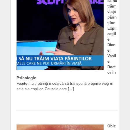
să nu
trăim
viața
părin
ților.
Expli
cațiil
e
Dian
ei
Vasil
e,
Doct
or în
Psihologie
Foarte mulți părinți încearcă să transpună propriile vieți în
cele ale copiilor. Cauzele care […]
Obic