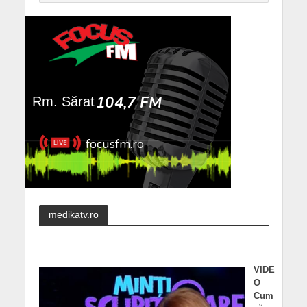
medikatv.ro
VIDE
O
Cum