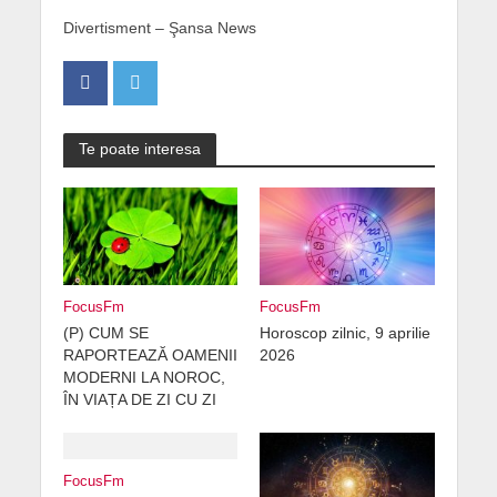
Divertisment – Şansa News
Te poate interesa
FocusFm
FocusFm
(P) CUM SE
Horoscop zilnic, 9 aprilie
RAPORTEAZĂ OAMENII
2026
MODERNI LA NOROC,
ÎN VIAȚA DE ZI CU ZI
FocusFm