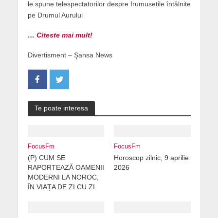
le spune telespectatorilor despre frumusețile întâlnite
pe Drumul Aurului
… Citeste mai mult!
Divertisment – Şansa News
Te poate interesa
FocusFm
FocusFm
(P) CUM SE
Horoscop zilnic, 9 aprilie
RAPORTEAZĂ OAMENII
2026
MODERNI LA NOROC,
ÎN VIAȚA DE ZI CU ZI