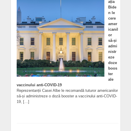
ația
Bide
n le
cere
amer
icanil
or
să-și
admi
nistr
eze
doze
boos
ter
ale
vaccinului anti-COVID-19
Reprezentanții Casei Albe le recomandă tuturor americanilor
să-și administreze o doză booster a vaccinului anti-COVID-
19, […]