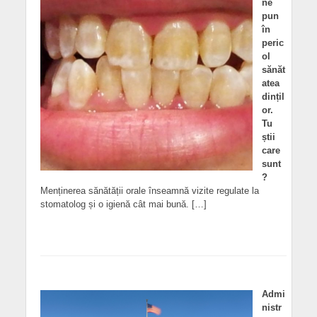
ne
pun
în
peric
ol
sănăt
atea
dințil
or.
Tu
știi
care
sunt
?
Menținerea sănătății orale înseamnă vizite regulate la
stomatolog și o igienă cât mai bună. […]
Admi
nistr