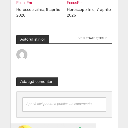
FocusFm
FocusFm
Horoscop zilnic, 8 aprilie
Horoscop zilnic, 7 aprilie
2026
2026
VEZI TOATE ȘTIRILE
Autorul știrilor
Adaugă comentarii
Apasă aici pentru a publica un comentariu