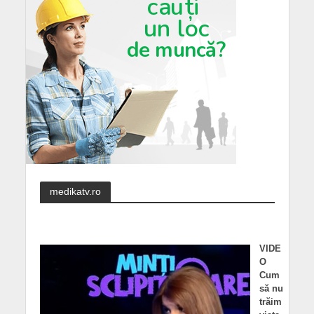
medikatv.ro
VIDE
O
Cum
să nu
trăim