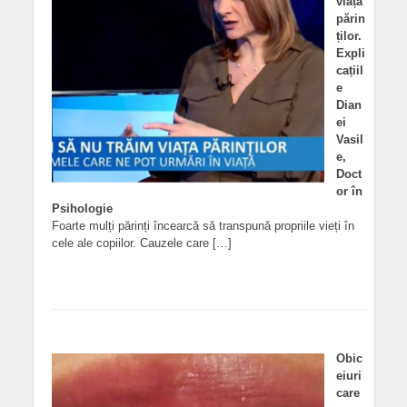
viața
părin
ților.
Expli
cațiil
e
Dian
ei
Vasil
e,
Doct
or în
Psihologie
Foarte mulți părinți încearcă să transpună propriile vieți în
cele ale copiilor. Cauzele care […]
Obic
eiuri
care