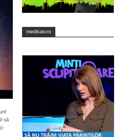
medikatv.ro
unt
il să
ci