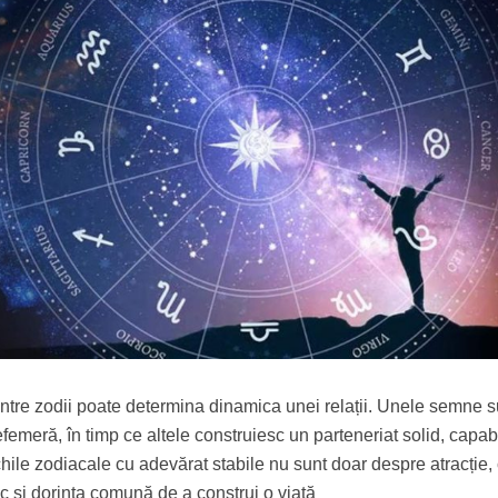
dintre zodii poate determina dinamica unei relații. Unele semne s
femeră, în timp ce altele construiesc un parteneriat solid, capab
chile zodiacale cu adevărat stabile nu sunt doar despre atracție, 
oc și dorința comună de a construi o viață