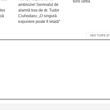
tuns iarba
ambrozie! Semnalul de
les
alarmă tras de dr. Tudor
upă
Ciuhodaru: „O singură
expunere poate fi letală”
VEZI TOATE ȘT