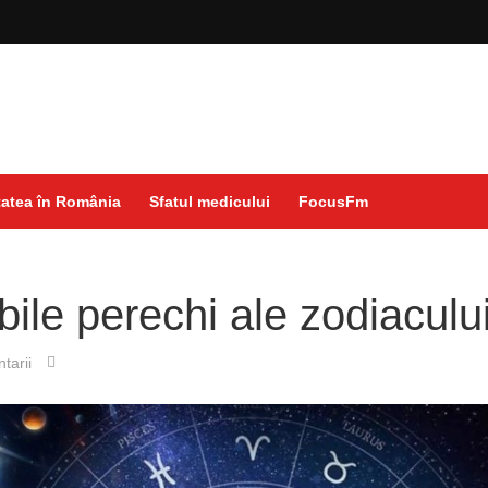
atea în România
Sfatul medicului
FocusFm
bile perechi ale zodiaculu
tarii