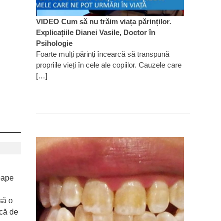
VIDEO Cum să nu trăim viața părinților.
Explicațiile Dianei Vasile, Doctor în
Psihologie
Foarte mulți părinți încearcă să transpună
propriile vieți în cele ale copiilor. Cauzele care
[…]
oape
să o
ică de