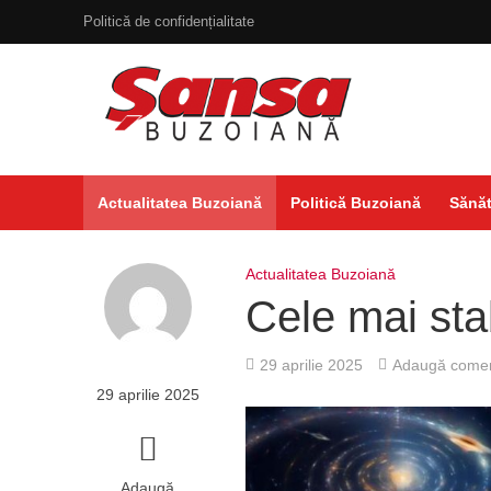
Politică de confidențialitate
Actualitatea Buzoiană
Politică Buzoiană
Sănăt
Actualitatea Buzoiană
Cele mai sta
29 aprilie 2025
Adaugă comen
29 aprilie 2025
Adaugă