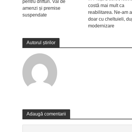
pentru drifturi. Val de
costă mai mult ca
amenzi și premise
reabilitarea. Ne-am a
suspendate
doar cu cheltuieli, d
modernizare
Autorul știrilor
Adaugă comentarii