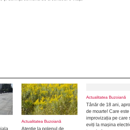
Actualitatea Buzoiană
Tânăr de 18 ani, apr
de moarte! Care este
improvizația pe care 
Actualitatea Buzoiană
eviți la mașina electr
uiala
Atenție la polenul de