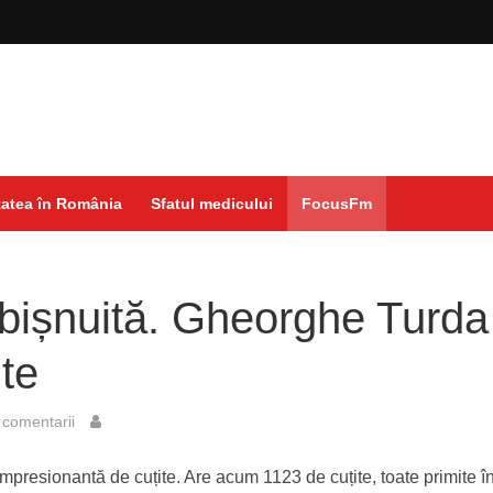
atea în România
Sfatul medicului
FocusFm
bișnuită. Gheorghe Turda
ite
comentarii
presionantă de cuțite. Are acum 1123 de cuțite, toate primite în