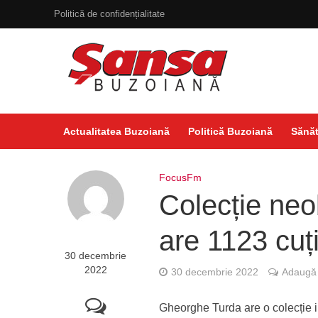
Politică de confidențialitate
Actualitatea Buzoiană
Politică Buzoiană
Sănăt
FocusFm
Colecție neo
are 1123 cuț
30 decembrie
2022
30 decembrie 2022
Adaugă 
Gheorghe Turda are o colecție im