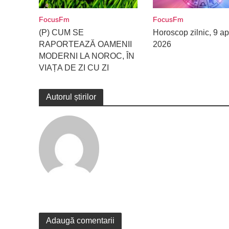
FocusFm
FocusFm
(P) CUM SE
Horoscop zilnic, 9 apr
RAPORTEAZĂ OAMENII
2026
MODERNI LA NOROC, ÎN
VIAȚA DE ZI CU ZI
Autorul știrilor
Adaugă comentarii