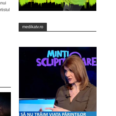
unui
tistul
medikatv.ro