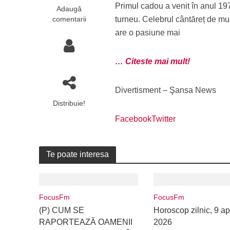
Primul cadou a venit în anul 197
Adaugă
comentarii
turneu. Celebrul cântăreț de mu
are o pasiune mai
… Citeste mai mult!
Divertisment – Şansa News
Distribuie!
Facebook
Twitter
Te poate interesa
FocusFm
FocusFm
(P) CUM SE
Horoscop zilnic, 9 apr
RAPORTEAZĂ OAMENII
2026