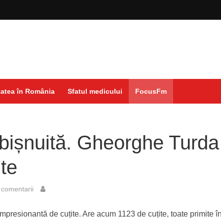
atea în România
Sfatul medicului
FocusFm
bișnuită. Gheorghe Turda
ite
comentarii
presionantă de cuțite. Are acum 1123 de cuțite, toate primite în