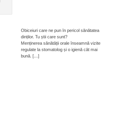
Obiceiuri care ne pun în pericol sănătatea
dinților. Tu știi care sunt?
Menținerea sănătății orale înseamnă vizite
regulate la stomatolog și o igienă cât mai
bună. […]