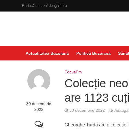
Politică de confidențialitate
Actualitatea Buzoiană
Politică Buzoiană
Sănăt
FocusFm
Colecție neo
are 1123 cuț
30 decembrie
2022
30 decembrie 2022
Adaugă 
Gheorghe Turda are o colecție im