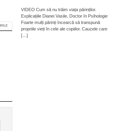
VIDEO Cum să nu trăim viața părinților.
Explicațiile Dianei Vasile, Doctor în Psihologie
Foarte mulți părinți încearcă să transpună
IRILE
propriile vieți în cele ale copiilor. Cauzele care
[…]