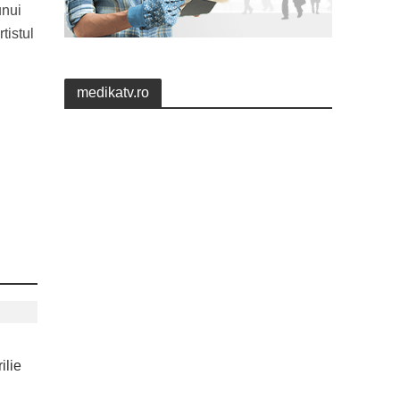
unui
tistul
medikatv.ro
ilie