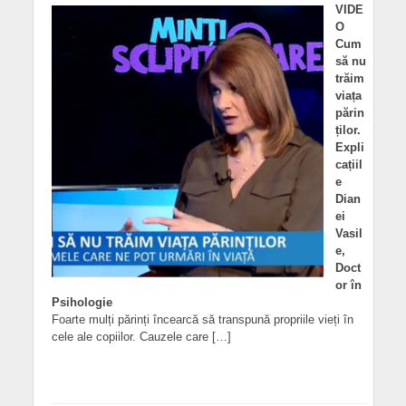
VIDE
O
Cum
să nu
trăim
viața
părin
ților.
Expli
cațiil
e
Dian
ei
Vasil
e,
Doct
or în
Psihologie
Foarte mulți părinți încearcă să transpună propriile vieți în
cele ale copiilor. Cauzele care […]