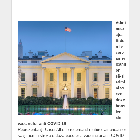
Admi
nistr
ația
Bide
n le
cere
amer
icanil
or
să-și
admi
nistr
eze
doze
boos
ter
ale
vaccinului anti-COVID-19
Reprezentanții Casei Albe le recomandă tuturor americanilor
să-și administreze o doză booster a vaccinului anti-COVID-