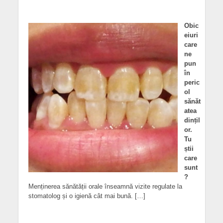
Obic
eiuri
care
ne
pun
în
peric
ol
sănăt
atea
dințil
or.
Tu
știi
care
sunt
?
Menținerea sănătății orale înseamnă vizite regulate la
stomatolog și o igienă cât mai bună. […]