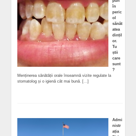
pun
în
peric
ol
sănăt
atea
dințil
or.
Tu
știi
care
sunt
?
Menținerea sănătății orale înseamnă vizite regulate la
stomatolog și o igienă cât mai bună. […]
Admi
nistr
ația