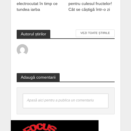
electrocutat în timp ce
pentru culesul fructelor!
tundea iarba
Cât se câștigă într-o zi
VEZI TOATE ȘTIRILE
Autorul știrilor
Adaugă comentarii
Apasă aici pentru a publica un comentariu