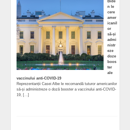
Bide
n le
cere
amer
icanil
or
să-și
admi
nistr
eze
doze
boos
ter
ale
vaccinului anti-COVID-19
Reprezentanții Casei Albe le recomandă tuturor americanilor
să-și administreze o doză booster a vaccinului anti-COVID-
19, […]