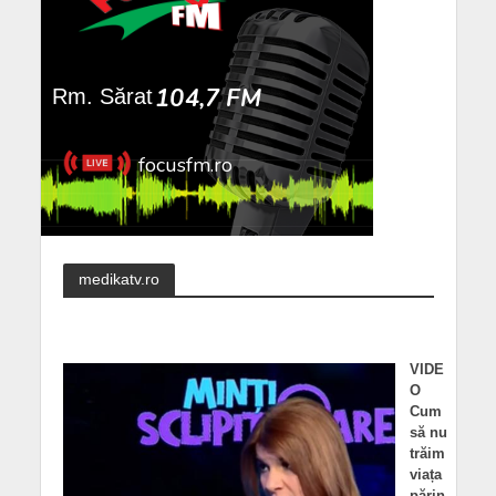
medikatv.ro
VIDE
O
Cum
să nu
trăim
viața
părin