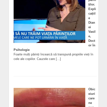
ților.
Expli
cațiil
e
Dian
ei
Vasil
e,
Doct
or în
Psihologie
Foarte mulți părinți încearcă să transpună propriile vieți în
cele ale copiilor. Cauzele care […]
Obic
eiuri
care
ne