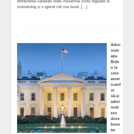
Menținerea sănătății orale înseamnă vizite regulate la
stomatolog și o igienă cât mai bună. […]
Admi
nistr
ația
Bide
n le
cere
amer
icanil
or
să-și
admi
nistr
eze
doze
boos
ter