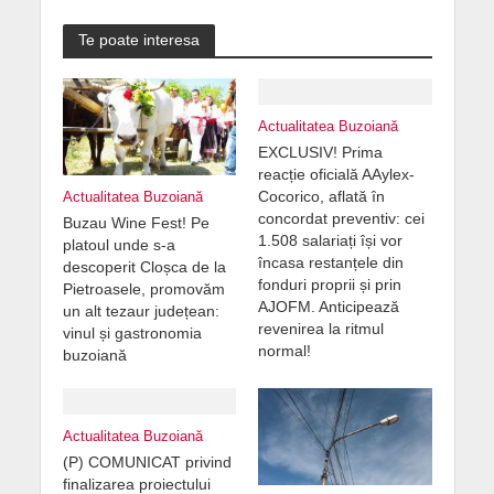
Te poate interesa
Actualitatea Buzoiană
EXCLUSIV! Prima
reacție oficială AAylex-
Cocorico, aflată în
Actualitatea Buzoiană
concordat preventiv: cei
Buzau Wine Fest! Pe
1.508 salariați își vor
platoul unde s-a
încasa restanțele din
descoperit Cloșca de la
fonduri proprii și prin
Pietroasele, promovăm
AJOFM. Anticipează
un alt tezaur județean:
revenirea la ritmul
vinul și gastronomia
normal!
buzoiană
Actualitatea Buzoiană
(P) COMUNICAT privind
finalizarea proiectului