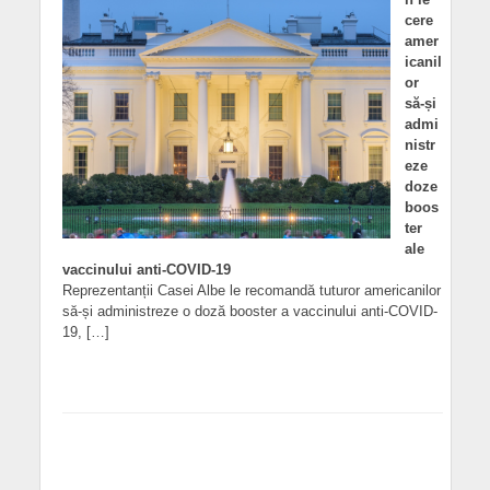
cere
amer
icanil
or
să-și
admi
nistr
eze
doze
boos
ter
ale
vaccinului anti-COVID-19
Reprezentanții Casei Albe le recomandă tuturor americanilor
să-și administreze o doză booster a vaccinului anti-COVID-
19, […]