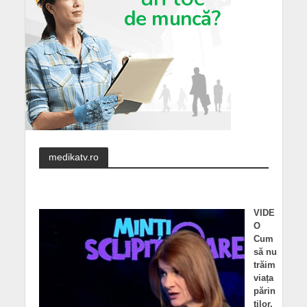
medikatv.ro
VIDE
O
Cum
să nu
trăim
viața
părin
ților.