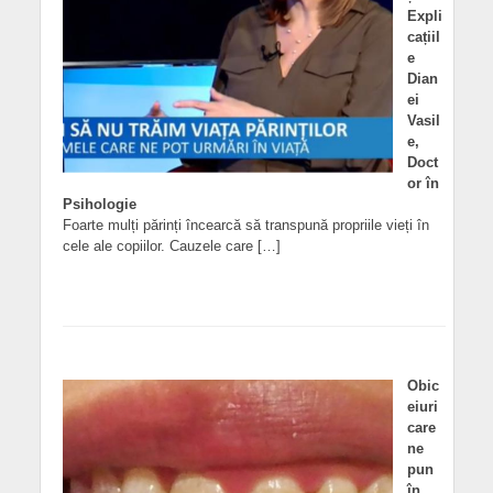
Expli
cațiil
e
Dian
ei
Vasil
e,
Doct
or în
Psihologie
Foarte mulți părinți încearcă să transpună propriile vieți în
cele ale copiilor. Cauzele care […]
Obic
eiuri
care
ne
pun
în