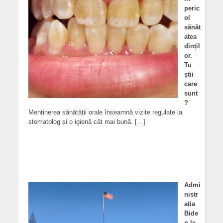
peric
ol
sănăt
atea
dințil
or.
Tu
știi
care
sunt
?
Menținerea sănătății orale înseamnă vizite regulate la
stomatolog și o igienă cât mai bună. […]
Admi
nistr
ația
Bide
n le