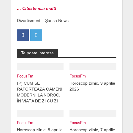
… Citeste mai mult!
Divertisment – Şansa News
Te poate interesa
FocusFm
FocusFm
(P) CUM SE
Horoscop zilnic, 9 aprilie
RAPORTEAZĂ OAMENII
2026
MODERNI LA NOROC,
ÎN VIAȚA DE ZI CU ZI
FocusFm
FocusFm
Horoscop zilnic, 8 aprilie
Horoscop zilnic, 7 aprilie