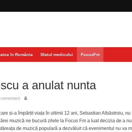
atea în România
Sfatul medicului
FocusFm
scu a anulat nunta
comentarii
re și-a împărțit viața în ultimii 12 ani, Sebastian Albăstroiu, nu
 a cărei muzică ne bucură zilele la Focus Fm a luat decizia de a n
tăreața de muzică populară a dezvăluit că evenimentul nu va m