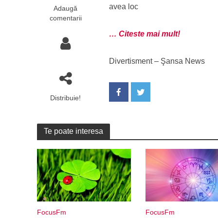
avea loc
Adaugă
comentarii
… Citeste mai mult!
Divertisment – Şansa News
Distribuie!
Te poate interesa
FocusFm
FocusFm