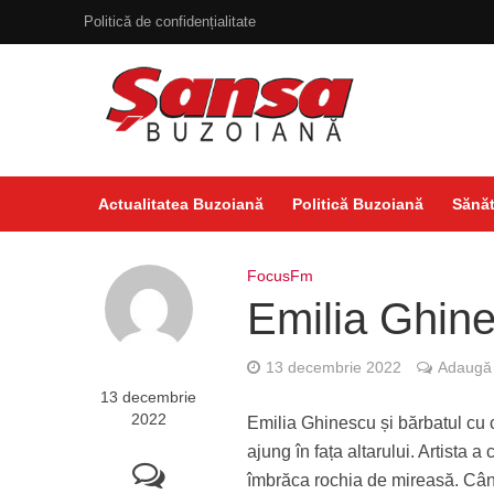
Politică de confidențialitate
Actualitatea Buzoiană
Politică Buzoiană
Sănăt
FocusFm
Emilia Ghine
13 decembrie 2022
Adaugă 
13 decembrie
2022
Emilia Ghinescu și bărbatul cu ca
ajung în fața altarului. Artista
îmbrăca rochia de mireasă. Cân