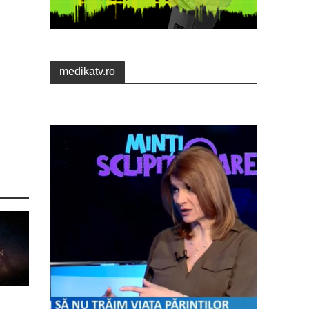
medikatv.ro