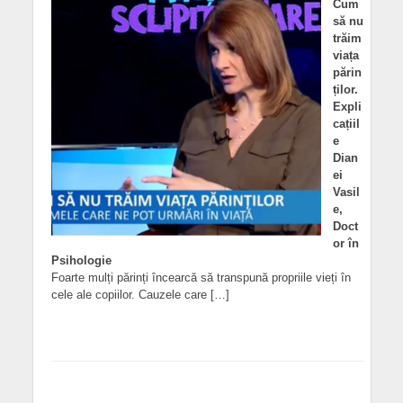
Cum
să nu
trăim
viața
părin
ților.
Expli
cațiil
e
Dian
ei
Vasil
e,
Doct
or în
Psihologie
Foarte mulți părinți încearcă să transpună propriile vieți în
cele ale copiilor. Cauzele care […]