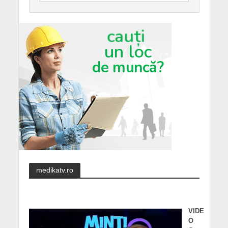
medikatv.ro
VIDE
O