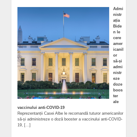
Admi
nistr
ația
Bide
n le
cere
amer
icanil
or
să-și
admi
nistr
eze
doze
boos
ter
ale
vaccinului anti-COVID-19
Reprezentanții Casei Albe le recomandă tuturor americanilor
să-și administreze o doză booster a vaccinului anti-COVID-
19, […]