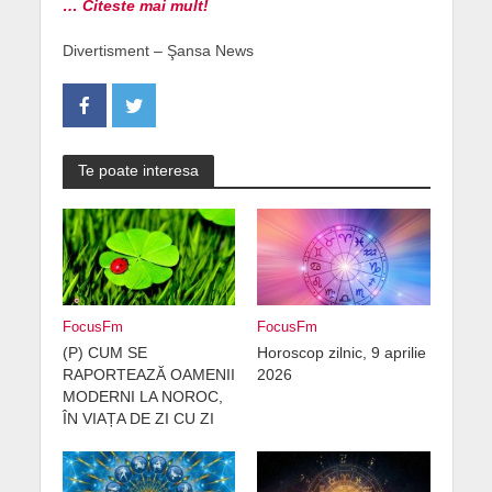
… Citeste mai mult!
Divertisment – Şansa News
Te poate interesa
FocusFm
FocusFm
(P) CUM SE
Horoscop zilnic, 9 aprilie
RAPORTEAZĂ OAMENII
2026
MODERNI LA NOROC,
ÎN VIAȚA DE ZI CU ZI