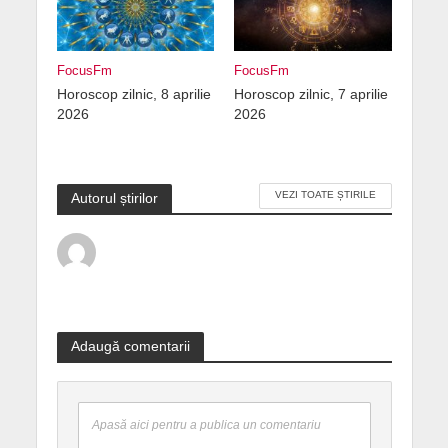
FocusFm
FocusFm
Horoscop zilnic, 8 aprilie
Horoscop zilnic, 7 aprilie
2026
2026
VEZI TOATE ȘTIRILE
Autorul știrilor
Adaugă comentarii
Apasă aici pentru a publica un comentariu