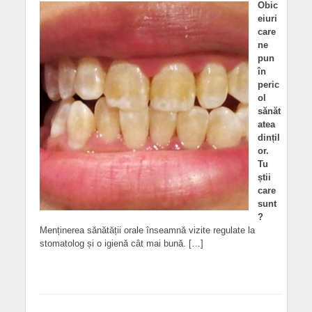
Obic
eiuri
care
ne
pun
în
peric
ol
sănăt
atea
dințil
or.
Tu
știi
care
sunt
?
Menținerea sănătății orale înseamnă vizite regulate la
stomatolog și o igienă cât mai bună. […]