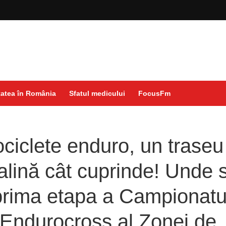
atea în România
Sfatul medicului
FocusFm
ciclete enduro, un traseu
alină cât cuprinde! Unde 
prima etapa a Campionatu
 Endurocross al Zonei de