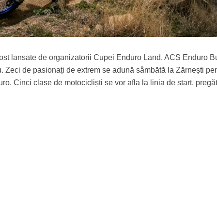
fost lansate de organizatorii Cupei Enduro Land, ACS Enduro B
. Zeci de pasionați de extrem se adună sâmbătă la Zărnești pen
o. Cinci clase de motocicliști se vor afla la linia de start, pregăt