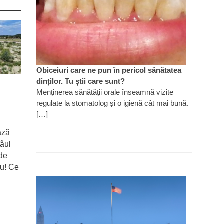
Obiceiuri care ne pun în pericol sănătatea
dinților. Tu știi care sunt?
Menținerea sănătății orale înseamnă vizite
regulate la stomatolog și o igienă cât mai bună.
[…]
ază
râul
 de
ău! Ce