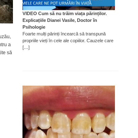
VIDEO Cum să nu trăim viața părinților.
Explicațiile Dianei Vasile, Doctor în
Psihologie
Foarte mulți părinți încearcă să transpună
uzău,
propriile vieți în cele ale copiilor. Cauzele care
tru a
[…]
ite să