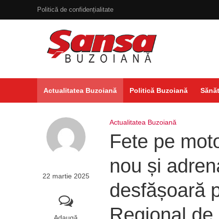
Politică de confidențialitate
Actualitatea Buzoiană
Politică Buzoiană
Sănăt
Actualitatea Buzoiană
Fete pe moto
nou și adren
22 martie 2025
desfășoară 
Regional de
Adaugă