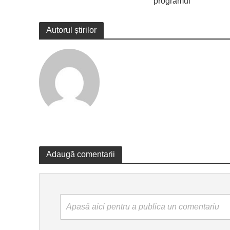
programul
Autorul știrilor
Adaugă comentarii
Apasă aici pentru a publica un comentariu