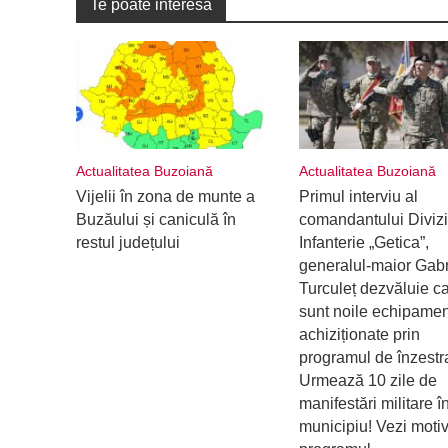
Te poate interesa
Actualitatea Buzoiană
Actualitatea Buzoiană
Vijelii în zona de munte a
Primul interviu al
Buzăului și caniculă în
comandantului Divizi
restul județului
Infanterie „Getica”,
generalul-maior Gabr
Turculeț dezvăluie c
sunt noile echipame
achiziționate prin
programul de înzestr
Urmează 10 zile de
manifestări militare î
municipiu! Vezi motiv