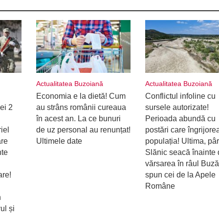
Actualitatea Buzoiană
Actualitatea Buzoiană
Economia e la dietă! Cum
Conflictul infoline cu
ei 2
au strâns românii cureaua
sursele autorizate!
în acest an. La ce bunuri
Perioada abundă cu
iel
de uz personal au renunțat!
postări care îngrijore
are
Ultimele date
populația! Ultima, pâ
nte
Slănic seacă înainte
vărsarea în râul Buz
are!
spun cei de la Apele
Române
n
ul și