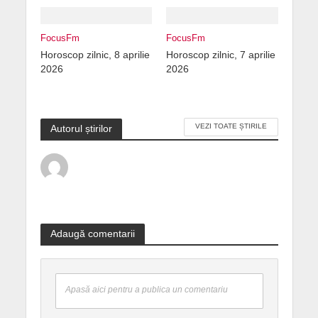
FocusFm
FocusFm
Horoscop zilnic, 8 aprilie
Horoscop zilnic, 7 aprilie
2026
2026
VEZI TOATE ȘTIRILE
Autorul știrilor
Adaugă comentarii
Apasă aici pentru a publica un comentariu