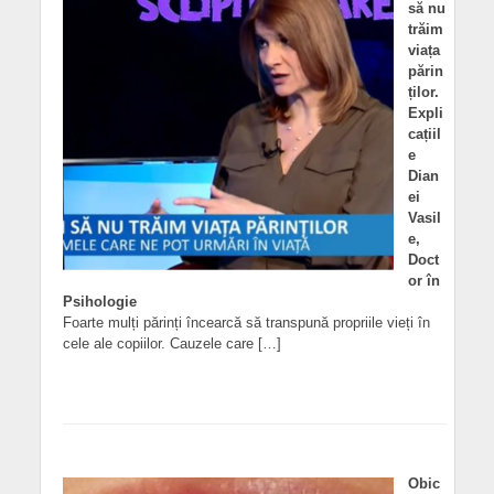
să nu
trăim
viața
părin
ților.
Expli
cațiil
e
Dian
ei
Vasil
e,
Doct
or în
Psihologie
Foarte mulți părinți încearcă să transpună propriile vieți în
cele ale copiilor. Cauzele care […]
Obic