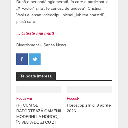
După o perioadă aglomerată, în care a participat la
„X Factor” și la „Te cunosc de undeva”, Cristina
Vasiu a lansat videoclipul piesei „Iubirea noastră”,
piesă care
… Citeste mai mult!
Divertisment – Şansa News
Te poate interesa
FocusFm
FocusFm
(P) CUM SE
Horoscop zilnic, 9 aprilie
RAPORTEAZĂ OAMENII
2026
MODERNI LA NOROC,
ÎN VIAȚA DE ZI CU ZI