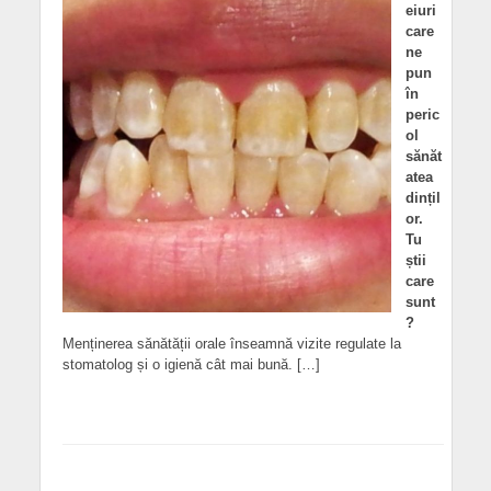
eiuri
care
ne
pun
în
peric
ol
sănăt
atea
dințil
or.
Tu
știi
care
sunt
?
Menținerea sănătății orale înseamnă vizite regulate la
stomatolog și o igienă cât mai bună. […]