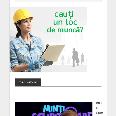
medikatv.ro
VIDE
O
Cum