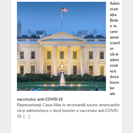
Admi
nistr
ația
Bide
n le
cere
amer
icanil
or
să-și
admi
nistr
eze
doze
boos
ter
ale
vaccinului anti-COVID-19
Reprezentanții Casei Albe le recomandă tuturor americanilor
să-și administreze o doză booster a vaccinului anti-COVID-
19, […]