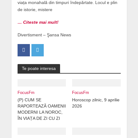
viața monahală din timpuri îndepărtate. Locul e plin
de istorie, mistere
… Citeste mai mult!
Divertisment – Şansa News
Te poate interesa
FocusFm
FocusFm
(P) CUM SE
Horoscop zilnic, 9 aprilie
RAPORTEAZĂ OAMENII
2026
MODERNI LA NOROC,
ÎN VIAȚA DE ZI CU ZI