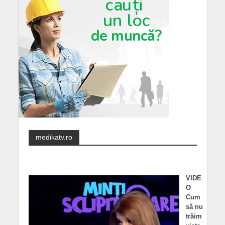
medikatv.ro
VIDE
O
Cum
să nu
trăim