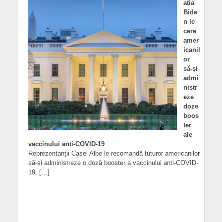
ația
Bide
n le
cere
amer
icanil
or
să-și
admi
nistr
eze
doze
boos
ter
ale
vaccinului anti-COVID-19
Reprezentanții Casei Albe le recomandă tuturor americanilor
să-și administreze o doză booster a vaccinului anti-COVID-
19, […]