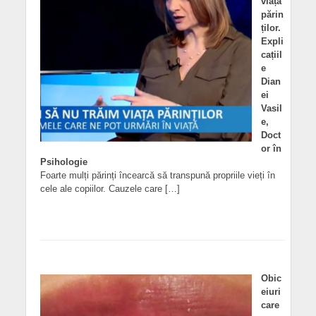
viața
părin
ților.
Expli
cațiil
e
Dian
ei
Vasil
e,
Doct
or în
Psihologie
Foarte mulți părinți încearcă să transpună propriile vieți în
cele ale copiilor. Cauzele care […]
Obic
eiuri
care