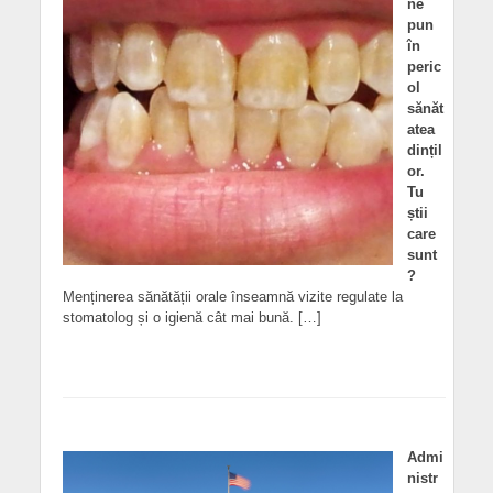
ne
pun
în
peric
ol
sănăt
atea
dințil
or.
Tu
știi
care
sunt
?
Menținerea sănătății orale înseamnă vizite regulate la
stomatolog și o igienă cât mai bună. […]
Admi
nistr