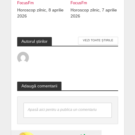
FocusFm
FocusFm
Horoscop zilnic, 8 aprilie
Horoscop zilnic, 7 aprilie
2026
2026
VEZI TOATE ȘTIRILE
Autorul știrilor
Adaugă comentarii
Apasă aici pentru a publica un comentariu