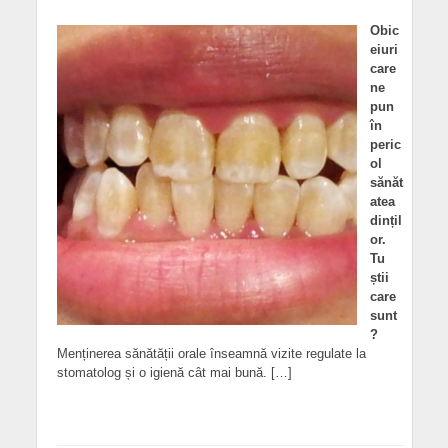
Obic
eiuri
care
ne
pun
în
peric
ol
sănăt
atea
dințil
or.
Tu
știi
care
sunt
?
Menținerea sănătății orale înseamnă vizite regulate la
stomatolog și o igienă cât mai bună. […]