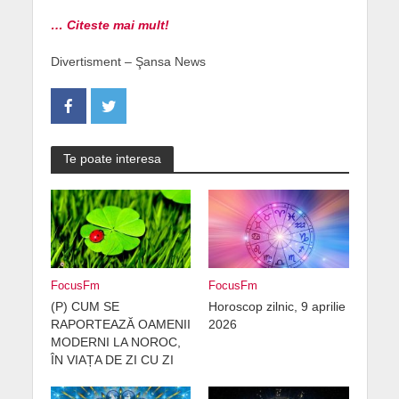
… Citeste mai mult!
Divertisment – Şansa News
Te poate interesa
FocusFm
FocusFm
(P) CUM SE
Horoscop zilnic, 9 aprilie
RAPORTEAZĂ OAMENII
2026
MODERNI LA NOROC,
ÎN VIAȚA DE ZI CU ZI