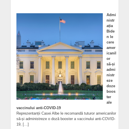
Admi
nistr
ația
Bide
n le
cere
amer
icanil
or
să-și
admi
nistr
eze
doze
boos
ter
ale
vaccinului anti-COVID-19
Reprezentanții Casei Albe le recomandă tuturor americanilor
să-și administreze o doză booster a vaccinului anti-COVID-
19, […]