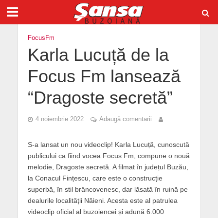
FocusFm
Karla Lucuță de la
Focus Fm lansează
“Dragoste secretă”
4 noiembrie 2022
Adaugă comentarii
S-a lansat un nou videoclip! Karla Lucuță, cunoscută
publicului ca fiind vocea Focus Fm, compune o nouă
melodie, Dragoste secretă. A filmat în județul Buzău,
la Conacul Fințescu, care este o construcție
superbă, în stil brâncovenesc, dar lăsată în ruină pe
dealurile localității Năieni. Acesta este al patrulea
videoclip oficial al buzoiencei și adună 6.000