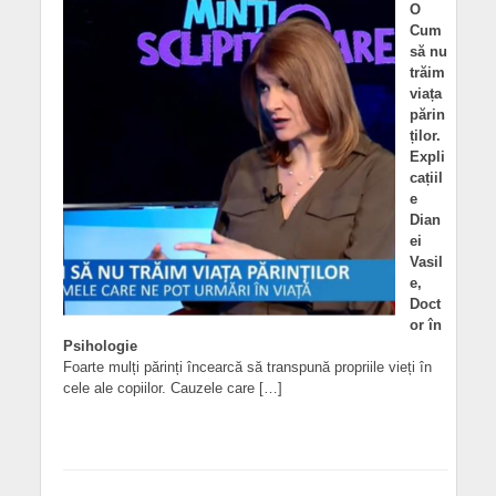
O
Cum
să nu
trăim
viața
părin
ților.
Expli
cațiil
e
Dian
ei
Vasil
e,
Doct
or în
Psihologie
Foarte mulți părinți încearcă să transpună propriile vieți în
cele ale copiilor. Cauzele care […]