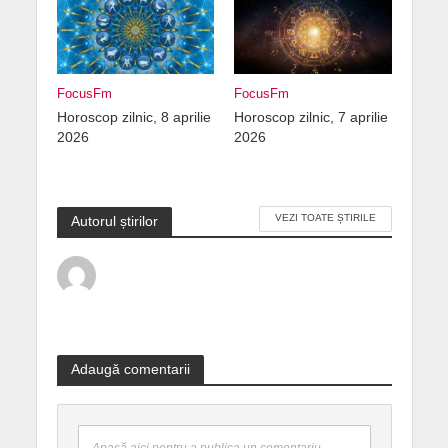
FocusFm
FocusFm
Horoscop zilnic, 8 aprilie
Horoscop zilnic, 7 aprilie
2026
2026
VEZI TOATE ȘTIRILE
Autorul știrilor
Adaugă comentarii
Apasă aici pentru a publica un comentariu