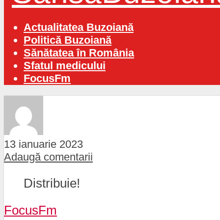
Actualitatea Buzoiană
Politică Buzoiană
Sănătatea în România
Sfatul medicului
FocusFm
13 ianuarie 2023
Adaugă comentarii
Distribuie!
FocusFm