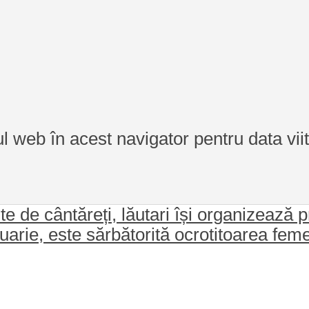
ul web în acest navigator pentru data vi
ute de cântăreți, lăutari își organizează 
uarie, este sărbătorită ocrotitoarea fem