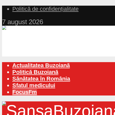
Politică de confidențialitate
7 august 2026
Actualitatea Buzoiană
Politică Buzoiană
Sănătatea în România
Sfatul medicului
FocusFm