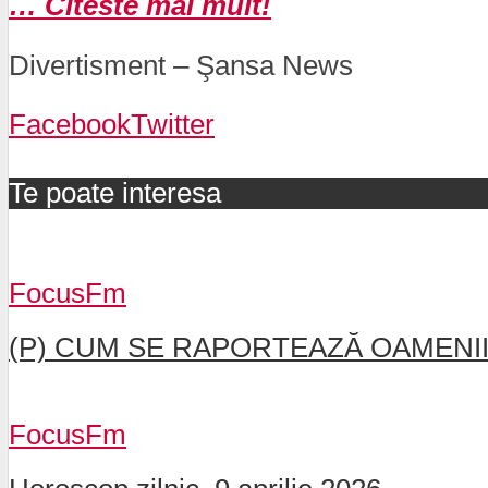
… Citeste mai mult!
Divertisment – Şansa News
Facebook
Twitter
Te poate interesa
FocusFm
(P) CUM SE RAPORTEAZĂ OAMENII 
FocusFm