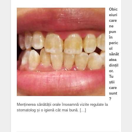
Obic
eiuri
care
ne
pun
în
peric
ol
sănăt
atea
dințil
or.
Tu
știi
care
sunt
?
Menținerea sănătății orale înseamnă vizite regulate la
stomatolog și o igienă cât mai bună. […]