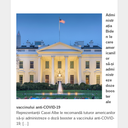
Admi
nistr
ația
Bide
n le
cere
amer
icanil
or
să-și
admi
nistr
eze
doze
boos
ter
ale
vaccinului anti-COVID-19
Reprezentanții Casei Albe le recomandă tuturor americanilor
să-și administreze o doză booster a vaccinului anti-COVID-
19, […]