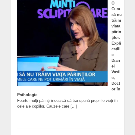
O
Cum
să nu
trăim
viața
părin
ților.
Expli
cațiil
e
Dian
ei
Vasil
e,
Doct
or în
Psihologie
Foarte mulți părinți încearcă să transpună propriile vieți în
cele ale copiilor. Cauzele care […]