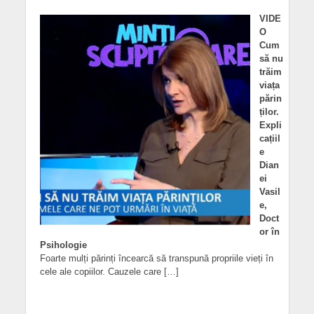
VIDE
O
Cum
să nu
trăim
viața
părin
ților.
Expli
cațiil
e
Dian
ei
Vasil
e,
Doct
or în
Psihologie
Foarte mulți părinți încearcă să transpună propriile vieți în
cele ale copiilor. Cauzele care […]