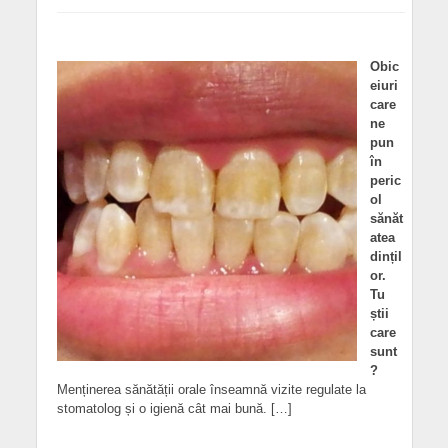
Obic
eiuri
care
ne
pun
în
peric
ol
sănăt
atea
dințil
or.
Tu
știi
care
sunt
?
Menținerea sănătății orale înseamnă vizite regulate la
stomatolog și o igienă cât mai bună. […]