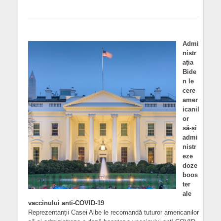
Admi
nistr
ația
Bide
n le
cere
amer
icanil
or
să-și
admi
nistr
eze
doze
boos
ter
ale
vaccinului anti-COVID-19
Reprezentanții Casei Albe le recomandă tuturor americanilor