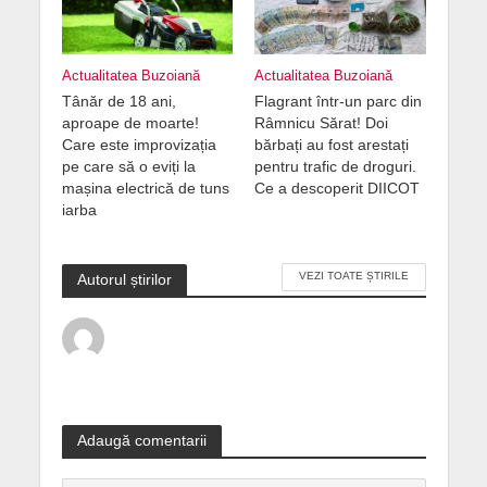
Actualitatea Buzoiană
Actualitatea Buzoiană
Tânăr de 18 ani,
Flagrant într-un parc din
aproape de moarte!
Râmnicu Sărat! Doi
Care este improvizația
bărbați au fost arestați
pe care să o eviți la
pentru trafic de droguri.
mașina electrică de tuns
Ce a descoperit DIICOT
iarba
VEZI TOATE ȘTIRILE
Autorul știrilor
Adaugă comentarii