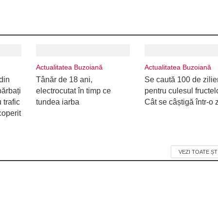
Actualitatea Buzoiană
Actualitatea Buzoiană
din
Tânăr de 18 ani,
Se caută 100 de zilie
ărbați
electrocutat în timp ce
pentru culesul fructel
 trafic
tundea iarba
Cât se câștigă într-o z
coperit
VEZI TOATE ȘT