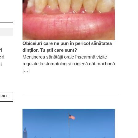
Obiceiuri care ne pun în pericol sănătatea
dinților. Tu știi care sunt?
ri
Menținerea sănătății orale înseamnă vizite
or!
regulate la stomatolog și o igienă cât mai bună.
i
[…]
IRILE