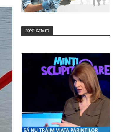
medikatv.ro