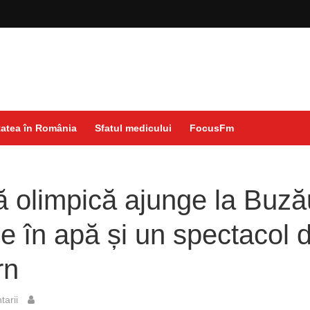
atea în România
Sfatul medicului
FocusFm
 olimpică ajunge la Buză
ție în apă și un spectacol 
rn
arii