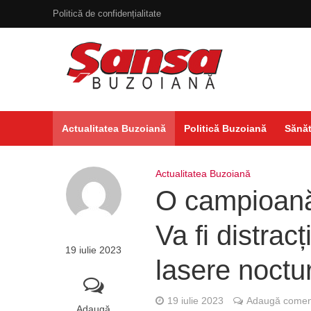
Politică de confidențialitate
Actualitatea Buzoiană
Politică Buzoiană
Sănăt
Actualitatea Buzoiană
O campioană
Va fi distrac
19 iulie 2023
lasere noctu
19 iulie 2023
Adaugă coment
Adaugă