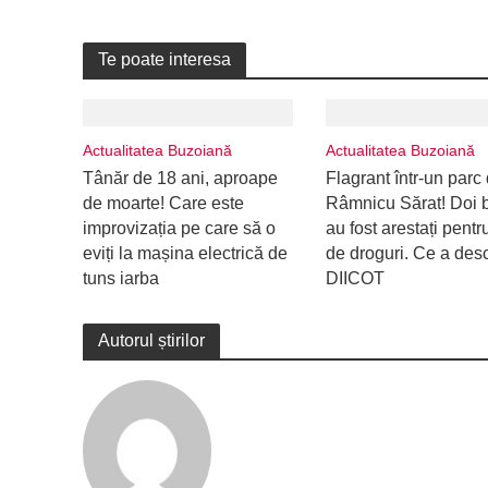
Te poate interesa
Actualitatea Buzoiană
Actualitatea Buzoiană
Tânăr de 18 ani, aproape
Flagrant într-un parc 
de moarte! Care este
Râmnicu Sărat! Doi b
improvizația pe care să o
au fost arestați pentru
eviți la mașina electrică de
de droguri. Ce a des
tuns iarba
DIICOT
Autorul știrilor