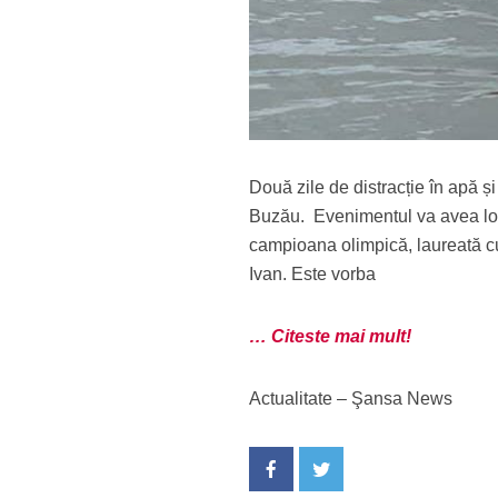
Două zile de distracție în apă ș
Buzău. Evenimentul va avea loc î
campioana olimpică, laureată cu
Ivan. Este vorba
… Citeste mai mult!
Actualitate – Şansa News