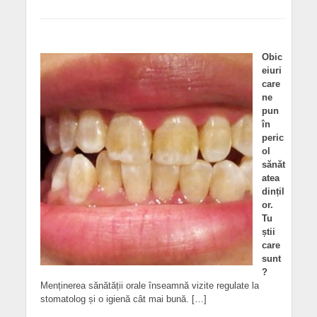
Obic
eiuri
care
ne
pun
în
peric
ol
sănăt
atea
dințil
or.
Tu
știi
care
sunt
?
Menținerea sănătății orale înseamnă vizite regulate la
stomatolog și o igienă cât mai bună. […]