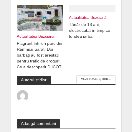
Actualitatea Buzoiană
Tânăr de 18 ani,
electrocutat în timp ce
tundea iarba
Actualitatea Buzoiană
Flagrant într-un parc din
Râmnicu Sărat! Doi
bărbați au fost arestați
pentru trafic de droguri.
Ce a descoperit DIICOT
VEZI TOATE ȘTIRILE
Autorul știrilor
Adaugă comentarii