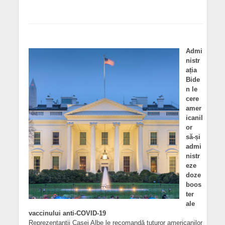
Admi
nistr
ația
Bide
n le
cere
amer
icanil
or
să-și
admi
nistr
eze
doze
boos
ter
ale
vaccinului anti-COVID-19
Reprezentanții Casei Albe le recomandă tuturor americanilor