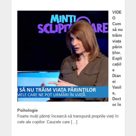
VIDE
O
Cum
să nu
trăim
viața
părin
ților.
Expli
cațiil
e
Dian
ei
Vasil
e,
Doct
or în
Psihologie
Foarte mulți părinți încearcă să transpună propriile vieți în
cele ale copiilor. Cauzele care […]