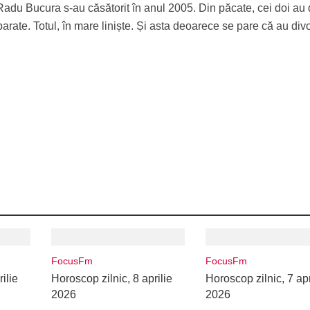
 Radu Bucura s-au căsătorit în anul 2005. Din păcate, cei doi au
ate. Totul, în mare liniște. Și asta deoarece se pare că au divo
FocusFm
FocusFm
ilie
Horoscop zilnic, 8 aprilie
Horoscop zilnic, 7 apr
2026
2026