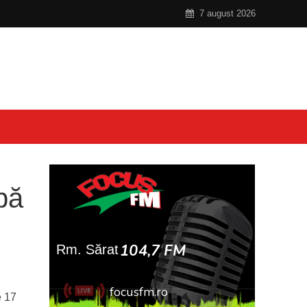
7 august 2026
pă
e 17