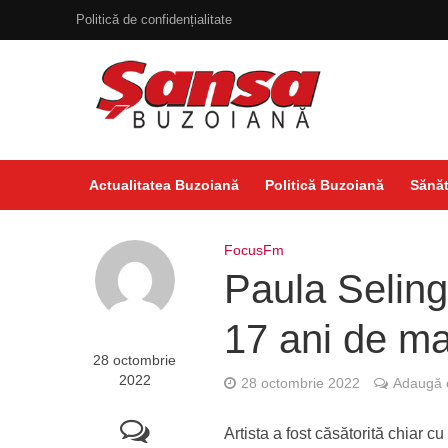
Politică de confidențialitate
Actualitatea Buzoiană
Politică Buzoiană
Sănăt
FocusFm
Paula Seling
17 ani de ma
28 octombrie
2022
28 octombrie 2022
Adaugă 
Artista a fost căsătorită chiar