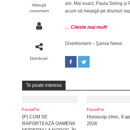
ani. Mai exact, Paula Seling și
Adaugă
comentarii
acum să meargă pe drumuri separ
… Citeste mai mult!
Divertisment – Şansa News
Distribuie!
Te poate interesa
FocusFm
FocusFm
(P) CUM SE
Horoscop zilnic, 9 apr
RAPORTEAZĂ OAMENII
2026