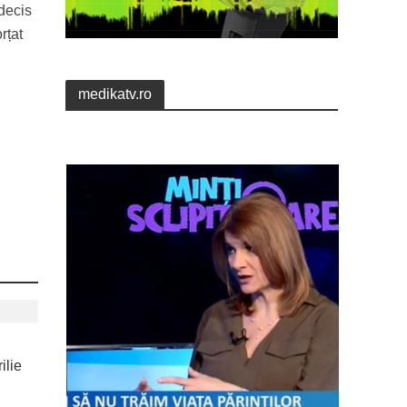
 decis
rțat
medikatv.ro
ilie