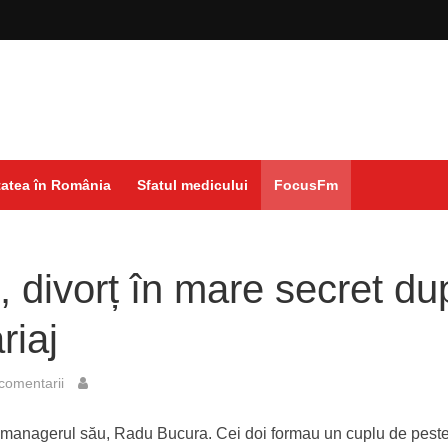
atea în România
Sfatul medicului
FocusFm
, divorț în mare secret du
riaj
comentarii
 cu managerul său, Radu Bucura. Cei doi formau un cuplu de pest