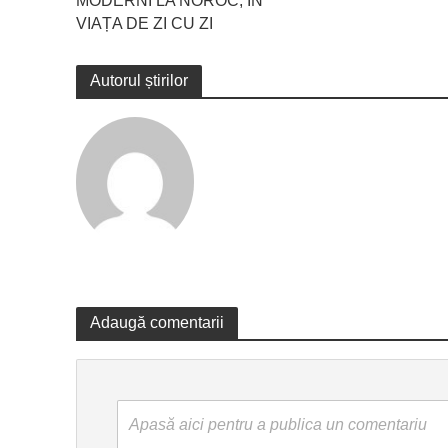
MODERNI LA NOROC, ÎN
VIAȚA DE ZI CU ZI
Autorul știrilor
Adaugă comentarii
Apasă aici pentru a publica un comentariu