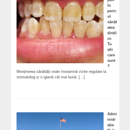
în
peric
ol
sănăt
atea
dințil
or.
Tu
știi
care
sunt
?
Menținerea sănătății orale înseamnă vizite regulate la
stomatolog și o igienă cât mai bună. […]
Admi
nistr
ația