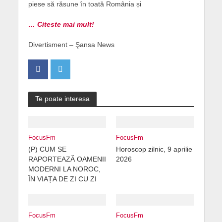
piese să răsune în toată România și
… Citeste mai mult!
Divertisment – Şansa News
Te poate interesa
FocusFm
FocusFm
(P) CUM SE
Horoscop zilnic, 9 aprilie
RAPORTEAZĂ OAMENII
2026
MODERNI LA NOROC,
ÎN VIAȚA DE ZI CU ZI
FocusFm
FocusFm