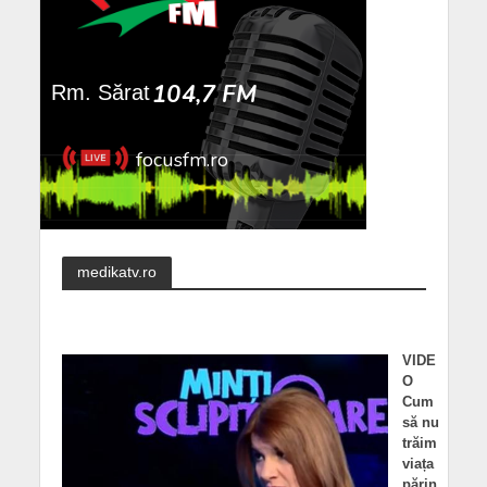
medikatv.ro
VIDE
O
Cum
să nu
trăim
viața
părin