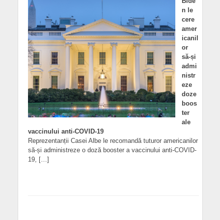
Bide
n le
cere
amer
icanil
or
să-și
admi
nistr
eze
doze
boos
ter
ale
vaccinului anti-COVID-19
Reprezentanții Casei Albe le recomandă tuturor americanilor
să-și administreze o doză booster a vaccinului anti-COVID-
19, […]