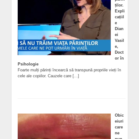
ților.
Expli
cațiil
e
Dian
ei
Vasil
e,
Doct
or în
Psihologie
Foarte mulți părinți încearcă să transpună propriile vieți în
cele ale copiilor. Cauzele care […]
Obic
eiuri
care
ne
pun