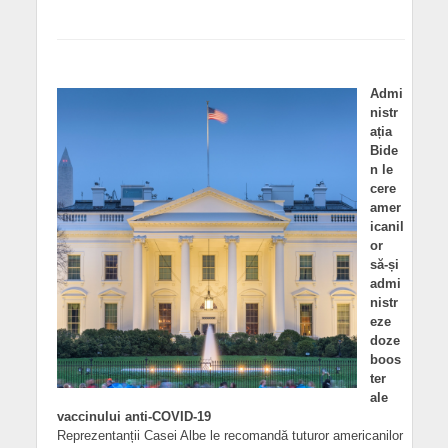
Admi
nistr
ația
Bide
n le
cere
amer
icanil
or
să-și
admi
nistr
eze
doze
boos
ter
ale
vaccinului anti-COVID-19
Reprezentanții Casei Albe le recomandă tuturor americanilor