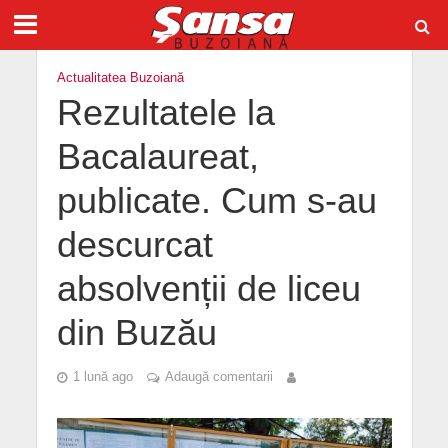
Actualitatea Buzoiană
Rezultatele la
Bacalaureat,
publicate. Cum s-au
descurcat
absolvenții de liceu
din Buzău
1 lună ago
Adaugă comentarii