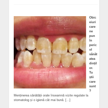
Obic
eiuri
care
ne
pun
în
peric
ol
sănăt
atea
dințil
or.
Tu
știi
care
sunt
?
Menținerea sănătății orale înseamnă vizite regulate la
stomatolog și o igienă cât mai bună. […]