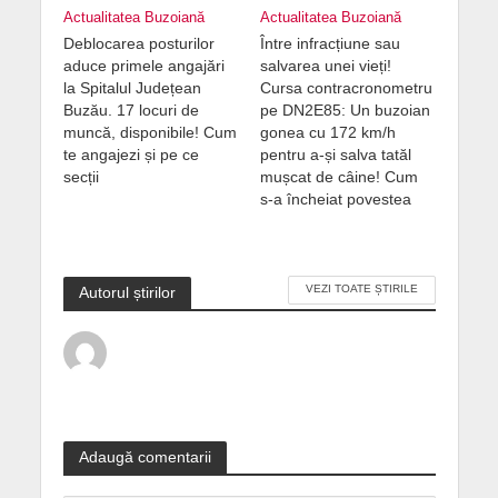
Actualitatea Buzoiană
Actualitatea Buzoiană
Deblocarea posturilor
Între infracțiune sau
aduce primele angajări
salvarea unei vieți!
la Spitalul Județean
Cursa contracronometru
Buzău. 17 locuri de
pe DN2E85: Un buzoian
muncă, disponibile! Cum
gonea cu 172 km/h
te angajezi și pe ce
pentru a-și salva tatăl
secții
mușcat de câine! Cum
s-a încheiat povestea
VEZI TOATE ȘTIRILE
Autorul știrilor
Adaugă comentarii