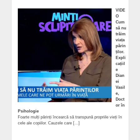
VIDE
O
Cum
să nu
trăim
viața
părin
ților.
Expli
cațiil
e
Dian
ei
Vasil
e,
Doct
or în
Psihologie
Foarte mulți părinți încearcă să transpună propriile vieți în
cele ale copiilor. Cauzele care […]