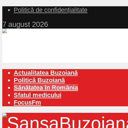
Politică de confidențialitate
7 august 2026
Actualitatea Buzoiană
Politică Buzoiană
Sănătatea în România
Sfatul medicului
FocusFm