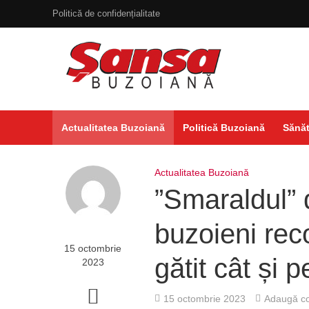
Politică de confidențialitate
Actualitatea Buzoiană
Politică Buzoiană
Sănăt
Actualitatea Buzoiană
”Smaraldul” d
buzoieni rec
15 octombrie
gătit cât și 
2023
15 octombrie 2023
Adaugă co