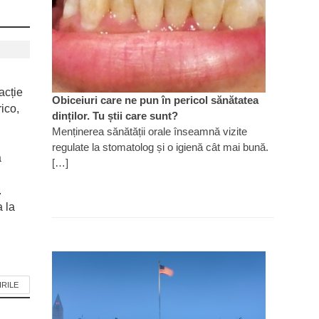
acție
Obiceiuri care ne pun în pericol sănătatea
ico,
dinților. Tu știi care sunt?
Menținerea sănătății orale înseamnă vizite
regulate la stomatolog și o igienă cât mai bună.
a
[…]
.
 la
IRILE