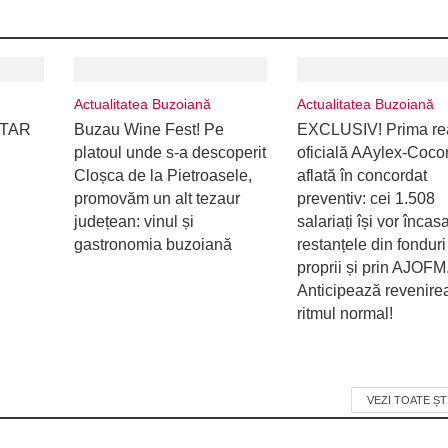
Actualitatea Buzoiană
Actualitatea Buzoiană
ITAR
Buzau Wine Fest! Pe
EXCLUSIV! Prima re
platoul unde s-a descoperit
oficială AAylex-Cocor
Cloșca de la Pietroasele,
aflată în concordat
promovăm un alt tezaur
preventiv: cei 1.508
județean: vinul și
salariați își vor încas
gastronomia buzoiană
restanțele din fonduri
proprii și prin AJOFM
Anticipează revenirea
ritmul normal!
VEZI TOATE ȘT