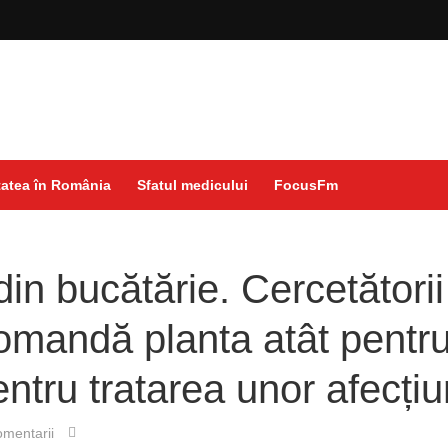
atea în România
Sfatul medicului
FocusFm
in bucătărie. Cercetătorii
omandă planta atât pentr
pentru tratarea unor afecțiu
mentarii