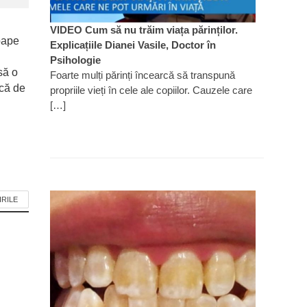
VIDEO Cum să nu trăim viața părinților.
oape
Explicațiile Dianei Vasile, Doctor în
Psihologie
să o
Foarte mulți părinți încearcă să transpună
ică de
propriile vieți în cele ale copiilor. Cauzele care
[…]
IRILE