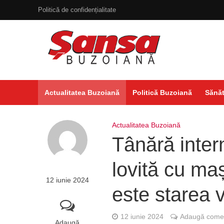
Politică de confidențialitate
Actualitatea Buzoiană
Politică Buzoiană
Sănăt
Actualitatea Buzoiană
Tânără intern
lovită cu ma
12 iunie 2024
este starea v
12 iunie 2024
Adaugă comen
Adaugă