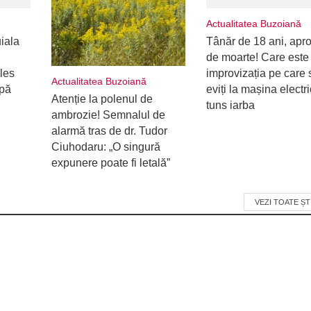
Actualitatea Buzoiană
uiala
Tânăr de 18 ani, apr
de moarte! Care este
les
improvizația pe care 
Actualitatea Buzoiană
upă
eviți la mașina electr
Atenție la polenul de
tuns iarba
ambrozie! Semnalul de
alarmă tras de dr. Tudor
Ciuhodaru: „O singură
expunere poate fi letală”
VEZI TOATE ȘT