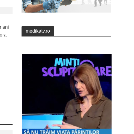
e ani
medikatv.ro
 ora