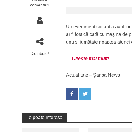
comentarii
Un eveniment șocant a avut loc
ar fi fost călcată cu mașina de p
unu și jumătate noaptea atunci c
Distribuie!
… Citeste mai mult!
Actualitate – Şansa News
Te poate interesa