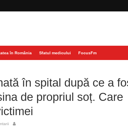
atea în România
Sfatul medicului
FocusFm
ată în spital după ce a fo
șina de propriul soț. Care
ictimei
tarii