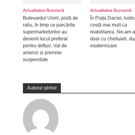
Actualitatea Buzoiană
Actualitatea Buzoiană
Bulevardul Unirii, pistă de
În Piața Daciei, lustr
raliu, în timp ce parcările
costă mai mult ca
supermarketurilor au
reabilitarea. Ne-am a
devenit locul preferat
doar cu cheltuieli, d
pentru drifturi. Val de
modernizare
amenzi și premise
suspendate
Autorul știrilor