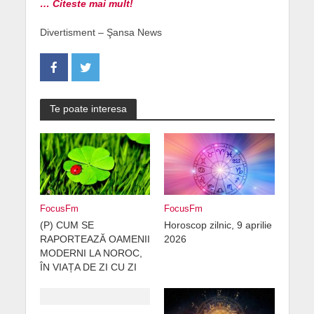
… Citeste mai mult!
Divertisment – Şansa News
Te poate interesa
FocusFm
FocusFm
(P) CUM SE
Horoscop zilnic, 9 aprilie
RAPORTEAZĂ OAMENII
2026
MODERNI LA NOROC,
ÎN VIAȚA DE ZI CU ZI