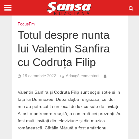
FocusFm
Totul despre nunta
lui Valentin Sanfira
cu Codruța Filip
18 octombrie 2022
Adaugă comentarii
Valentin Sanfira și Codruța Filip sunt soț și soție și în
fața lui Dumnezeu. După slujba religioasă, cei doi
miri au petrecut la un local de lux cu sute de invitați.
A fost o petrecere reușită, o confirmă cei prezenți. Au
fost mulți invitați din televiziune și din muzica
românească. Cătălin Măruță a fost amfitrionul