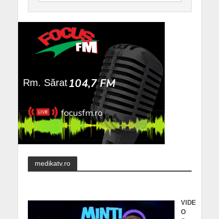
medikatv.ro
VIDE
O