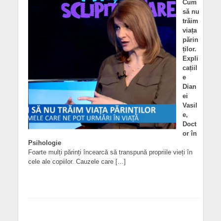
Cum
să nu
trăim
viața
părin
ților.
Expli
cațiil
e
Dian
ei
Vasil
e,
Doct
or în
Psihologie
Foarte mulți părinți încearcă să transpună propriile vieți în
cele ale copiilor. Cauzele care […]