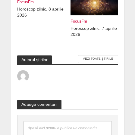
FocusFm
Horoscop zilnic, 8 aprilie
2026
FocusFm
Horoscop zilnic, 7 aprilie
2026
VEZI TOATE ȘTIRILE
Autorul știrilor
Adaugă comentarii
Apasă aici pentru a publica un comentariu