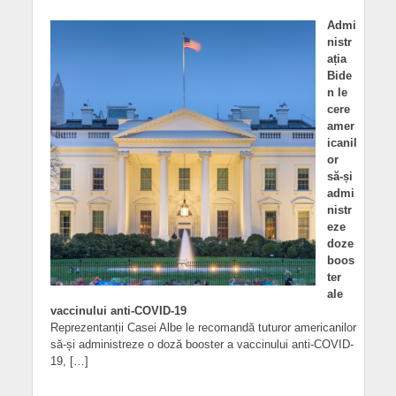
Admi
nistr
ația
Bide
n le
cere
amer
icanil
or
să-și
admi
nistr
eze
doze
boos
ter
ale
vaccinului anti-COVID-19
Reprezentanții Casei Albe le recomandă tuturor americanilor
să-și administreze o doză booster a vaccinului anti-COVID-
19, […]