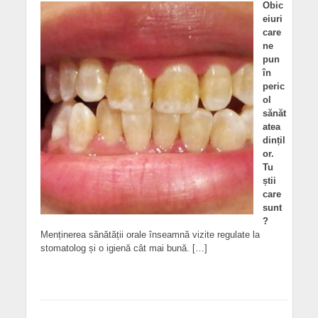
Obic
eiuri
care
ne
pun
în
peric
ol
sănăt
atea
dințil
or.
Tu
știi
care
sunt
?
Menținerea sănătății orale înseamnă vizite regulate la
stomatolog și o igienă cât mai bună. […]