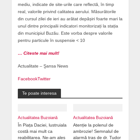
mediu, indicate de site-urile care reflectă, în timp
real, valorile privind calitatea aerului. Măsurătorile
din cursul zilei de ieri au arătat depășiri foarte mari la
unul dintre principalii indicatori monitorizați la stația
din municipiul Buzău. Este vorba despre valorile
pentru particule în suspensie < 10
… Citeste mai mult!
Actualitate – Şansa News
Facebook
Twitter
Te poate interesa
Actualitatea Buzoiană
Actualitatea Buzoiană
În Piața Daciei, lustruiala
Atenție la polenul de
costă mai mult ca
ambrozie! Semnalul de
reabilitarea. Ne-am ales
alarmă tras de dr. Tudor