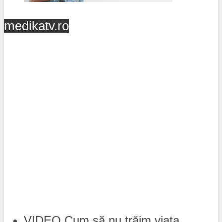
medikatv.ro
VIDEO Cum să nu trăim viața