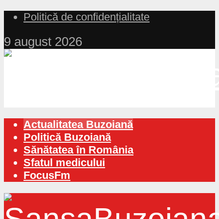
Politică de confidențialitate
9 august 2026
Actualitatea Buzoiană
Politică Buzoiană
Sănătatea în România
Sfatul medicului
FocusFm