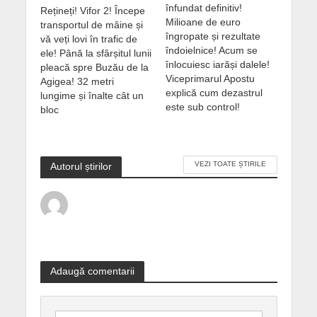
înfundat definitiv!
Rețineți! Vifor 2! Începe
Milioane de euro
transportul de mâine și
îngropate și rezultate
vă veți lovi în trafic de
îndoielnice! Acum se
ele! Până la sfârșitul lunii
înlocuiesc iarăși dalele!
pleacă spre Buzău de la
Viceprimarul Apostu
Agigea! 32 metri
explică cum dezastrul
lungime și înalte cât un
este sub control!
bloc
VEZI TOATE ȘTIRILE
Autorul știrilor
Adaugă comentarii