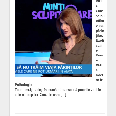
VIDE
O
Cum
să nu
trăim
viața
părin
ților.
Expli
cațiil
e
Dian
ei
Vasil
e,
Doct
or în
Psihologie
Foarte mulți părinți încearcă să transpună propriile vieți în
cele ale copiilor. Cauzele care […]