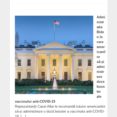
Admi
nistr
ația
Bide
n le
cere
amer
icanil
or
să-și
admi
nistr
eze
doze
boos
ter
ale
vaccinului anti-COVID-19
Reprezentanții Casei Albe le recomandă tuturor americanilor
să-și administreze o doză booster a vaccinului anti-COVID-
19, […]