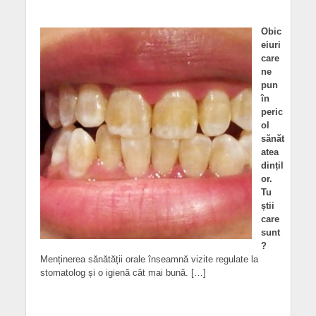
Obic
eiuri
care
ne
pun
în
peric
ol
sănăt
atea
dințil
or.
Tu
știi
care
sunt
?
Menținerea sănătății orale înseamnă vizite regulate la
stomatolog și o igienă cât mai bună. […]