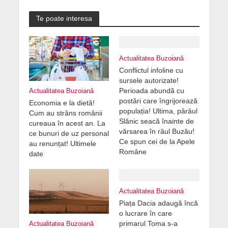
Te poate interesa
Actualitatea Buzoiană
Conflictul infoline cu
sursele autorizate!
Perioada abundă cu
Actualitatea Buzoiană
postări care îngrijorează
Economia e la dietă!
populația! Ultima, pârâul
Cum au strâns românii
Slănic seacă înainte de
cureaua în acest an. La
vărsarea în râul Buzău!
ce bunuri de uz personal
Ce spun cei de la Apele
au renunțat! Ultimele
Române
date
Actualitatea Buzoiană
Piața Dacia adaugă încă
o lucrare în care
primarul Toma s-a
Actualitatea Buzoiană