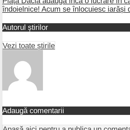
Piața Dacia adaugă încă o lucrare în ca
îndoielnice! Acum se înlocuiesc iarăși 
Autorul știrilor
Vezi toate știrile
Adaugă comentarii
Apasă aici pentru a publica un coment