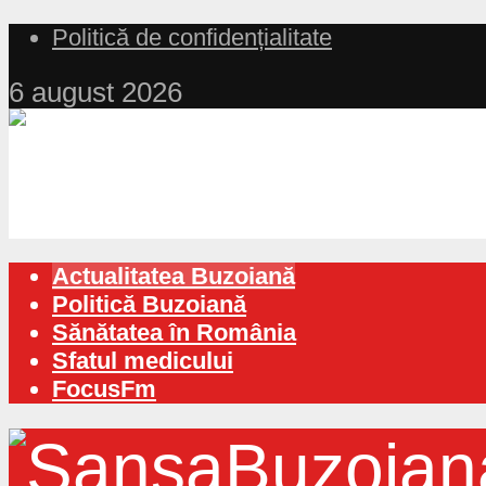
Politică de confidențialitate
6 august 2026
Actualitatea Buzoiană
Politică Buzoiană
Sănătatea în România
Sfatul medicului
FocusFm