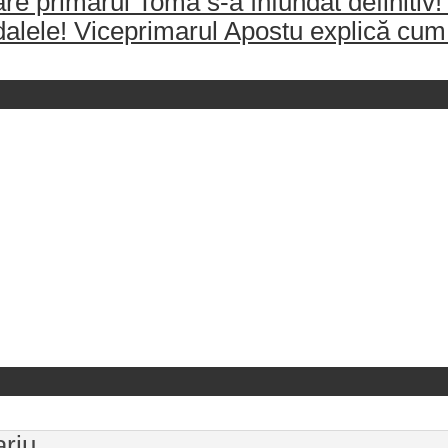
re primarul Toma s-a înfundat definitiv!
dalele! Viceprimarul Apostu explică cum 
ariu