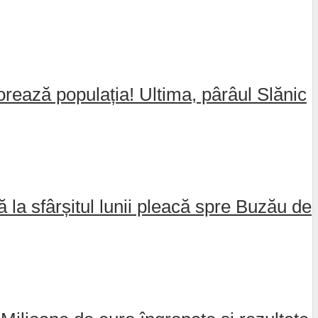
jorează populația! Ultima, pârâul Slănic
nă la sfârșitul lunii pleacă spre Buzău de