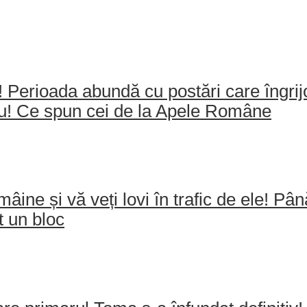
e! Perioada abundă cu postări care îngri
ău! Ce spun cei de la Apele Române
mâine și vă veți lovi în trafic de ele! Pâ
t un bloc