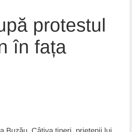
upă protestul
n în fața
 Buzău. Câțiva tineri, prietenii lui