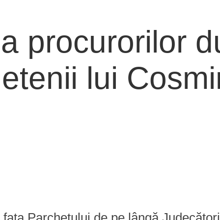
 procurorilor d
etenii lui Cosmi
în fața Parchetului de pe lângă Judecătoria