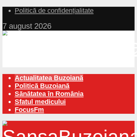
Politică de confidențialitate
7 august 2026
Actualitatea Buzoiană
Politică Buzoiană
Sănătatea în România
Sfatul medicului
FocusFm