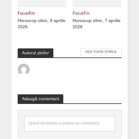
FocusFm
FocusFm
Horoscop zilnic, 8 aprilie
Horoscop zilnic, 7 aprilie
2026
2026
VEZI TOATE ȘTIRILE
Autorul știrilor
Adaugă comentarii
Apasă aici pentru a publica un comentariu