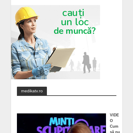
medikatv.ro
VIDE
O
Cum
să nu