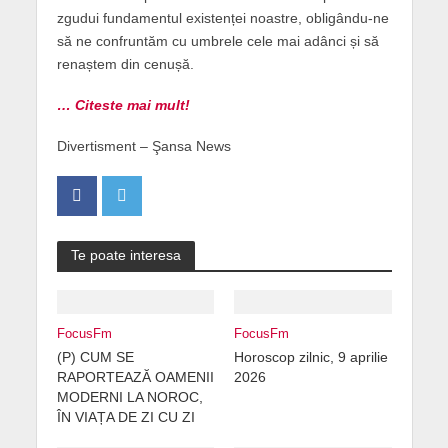
zgudui fundamentul existenței noastre, obligându-ne
să ne confruntăm cu umbrele cele mai adânci și să
renaștem din cenușă.
… Citeste mai mult!
Divertisment – Şansa News
Te poate interesa
FocusFm
FocusFm
(P) CUM SE
Horoscop zilnic, 9 aprilie
RAPORTEAZĂ OAMENII
2026
MODERNI LA NOROC,
ÎN VIAȚA DE ZI CU ZI