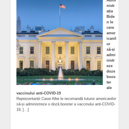
Admi
nistr
ația
Bide
n le
cere
amer
icanil
or
să-și
admi
nistr
eze
doze
boos
ter
ale
vaccinului anti-COVID-19
Reprezentanții Casei Albe le recomandă tuturor americanilor
să-și administreze o doză booster a vaccinului anti-COVID-
19, […]