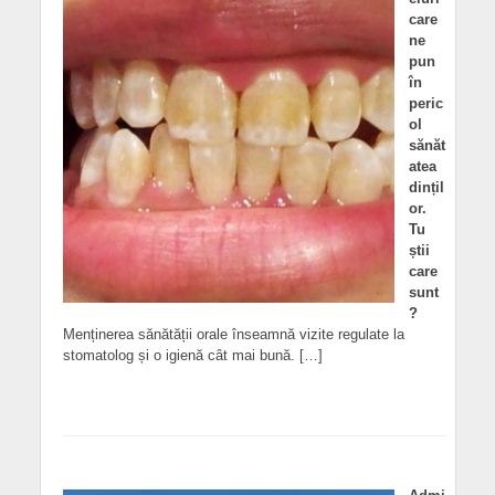
care
ne
pun
în
peric
ol
sănăt
atea
dințil
or.
Tu
știi
care
sunt
?
Menținerea sănătății orale înseamnă vizite regulate la
stomatolog și o igienă cât mai bună. […]