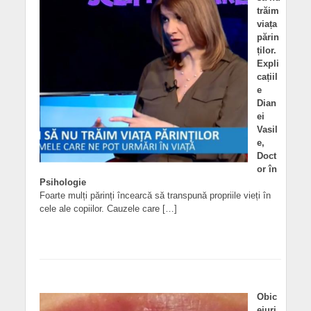
trăim
viața
părin
ților.
Expli
cațiil
e
Dian
ei
Vasil
e,
Doct
or în
Psihologie
Foarte mulți părinți încearcă să transpună propriile vieți în
cele ale copiilor. Cauzele care […]
Obic
eiuri