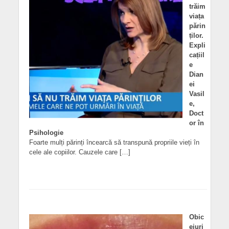
trăim
viața
părin
ților.
Expli
cațiil
e
Dian
ei
Vasil
e,
Doct
or în
Psihologie
Foarte mulți părinți încearcă să transpună propriile vieți în
cele ale copiilor. Cauzele care […]
Obic
eiuri