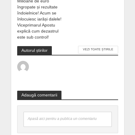
Milioane de euro
îngropate și rezultate
îndoielnice! Acum se
înlocuiesc iarăși dalele!
Viceprimarul Apostu
explică cum dezastrul
este sub control!
VEZI TOATE ȘTIRILE
Autorul știrilor
Adaugă comentarii
Apasă aici pentru a publica un comentariu