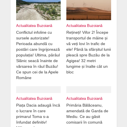
Actualitatea Buzoiană
Actualitatea Buzoiană
Conflictul infoline cu
Rețineți! Vifor 2! Începe
sursele autorizate!
transportul de mâine și
Perioada abundă cu
vă veți lovi în trafic de
postări care îngrijorează
ele! Până la sfârșitul lunii
populația! Ultima, pârâul
pleacă spre Buzău de la
Slănic seacă înainte de
Agigea! 32 metri
vărsarea în râul Buzău!
lungime și înalte cât un
Ce spun cei de la Apele
bloc
Române
Actualitatea Buzoiană
Actualitatea Buzoiană
Piața Dacia adaugă încă
Primăria Bălăceanu,
o lucrare în care
amendată de Garda de
primarul Toma s-a
Mediu. Ce au găsit
înfundat definitiv!
comisarii în comună