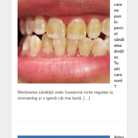
care
ne
pun
în
peric
ol
sănăt
atea
dințil
or.
Tu
știi
care
sunt
?
Menținerea sănătății orale înseamnă vizite regulate la
stomatolog și o igienă cât mai bună. […]
Admi