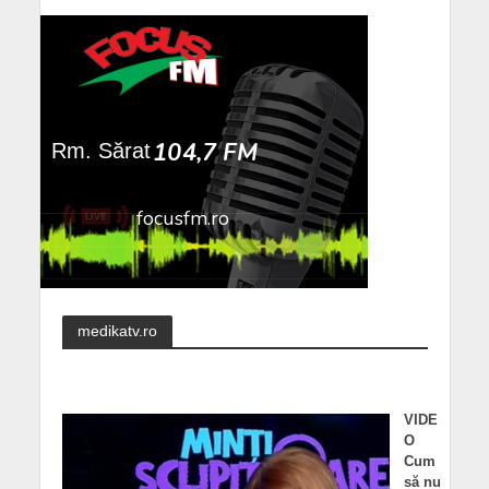
medikatv.ro
VIDE
O
Cum
să nu