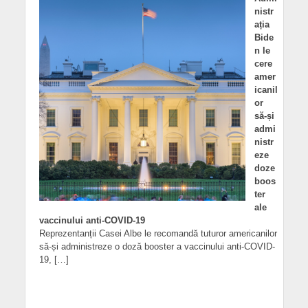
nistr
ația
Bide
n le
cere
amer
icanil
or
să-și
admi
nistr
eze
doze
boos
ter
ale
vaccinului anti-COVID-19
Reprezentanții Casei Albe le recomandă tuturor americanilor
să-și administreze o doză booster a vaccinului anti-COVID-
19, […]