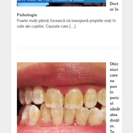
Doct
or în
Psihologie
Foarte mulți părinți încearcă să transpună propriile vieți în
cele ale copiilor. Cauzele care […]
Obic
eiuri
care
ne
pun
în
peric
ol
sănăt
atea
dințil
or.
Tu