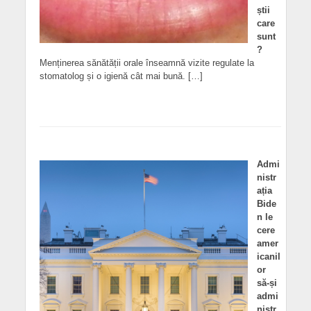
știi
care
sunt
?
Menținerea sănătății orale înseamnă vizite regulate la
stomatolog și o igienă cât mai bună. […]
Admi
nistr
ația
Bide
n le
cere
amer
icanil
or
să-și
admi
nistr