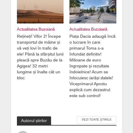
Actualitatea Buzoiană
Actualitatea Buzoiană
Rețineți! Vifor 2! Începe
Piața Dacia adaugă încă
transportul de mâine și
o lucrare în care
vă veți lovi în trafic de
primarul Toma s-a
ele! Până la sfârșitul lunii
înfundat definitiv!
pleacă spre Buzău de la
Milioane de euro
Agigea! 32 metri
îngropate și rezultate
lungime și înalte cât un
îndoielnice! Acum se
bloc
înlocuiesc iarăși dalele!
Viceprimarul Apostu
explică cum dezastrul
este sub control!
VEZI TOATE ȘTIRILE
Autorul știrilor