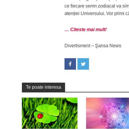
ce fiecare semn zodiacal va simți
atenției Universului. Vor primi c
… Citeste mai mult!
Divertisment – Şansa News
Te poate interesa