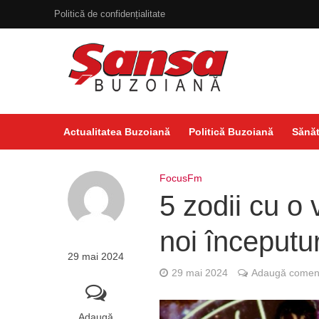
Politică de confidențialitate
Actualitatea Buzoiană
Politică Buzoiană
Sănăt
FocusFm
5 zodii cu o 
noi începutur
29 mai 2024
29 mai 2024
Adaugă coment
Adaugă