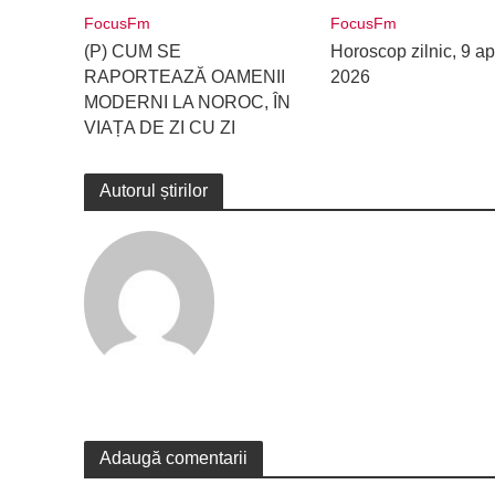
FocusFm
FocusFm
(P) CUM SE
Horoscop zilnic, 9 apr
RAPORTEAZĂ OAMENII
2026
MODERNI LA NOROC, ÎN
VIAȚA DE ZI CU ZI
Autorul știrilor
Adaugă comentarii