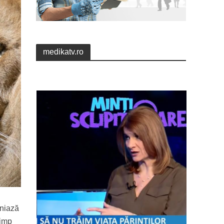
medikatv.ro
iniază
timp