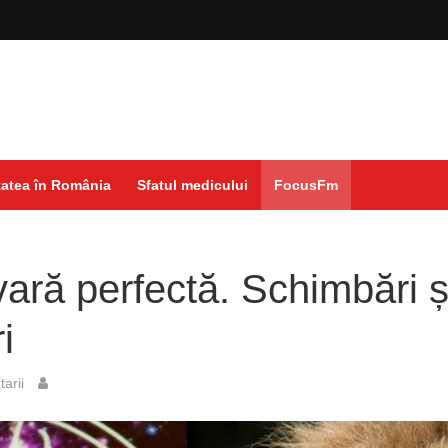
atea în România
Sfatul medicului
FocusFm
vară perfectă. Schimbări ș
i
arii