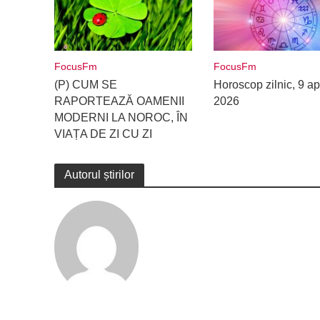
FocusFm
FocusFm
(P) CUM SE
Horoscop zilnic, 9 apr
RAPORTEAZĂ OAMENII
2026
MODERNI LA NOROC, ÎN
VIAȚA DE ZI CU ZI
Autorul știrilor