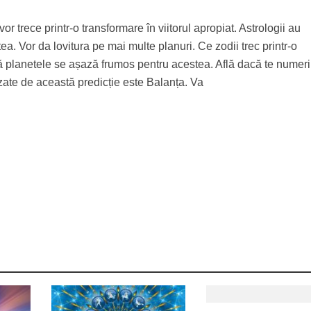
r trece printr-o transformare în viitorul apropiat. Astrologii au
stea. Vor da lovitura pe mai multe planuri. Ce zodii trec printr-o
ă planetele se așază frumos pentru acestea. Află dacă te numeri
vizate de această predicție este Balanța. Va