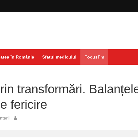
atea în România
Sfatul medicului
FocusFm
prin transformări. Balanțel
e fericire
tarii