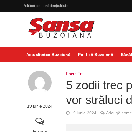
Politică de confidențialitate
Actualitatea Buzoiană
Politică Buzoiană
Sănăt
FocusFm
5 zodii trec 
vor străluci d
19 iunie 2024
19 iunie 2024
Adaugă comen
Adaugă