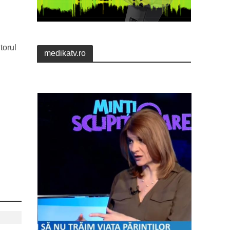
torul
medikatv.ro