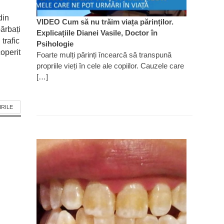
din
VIDEO Cum să nu trăim viața părinților.
ărbați
Explicațiile Dianei Vasile, Doctor în
 trafic
Psihologie
operit
Foarte mulți părinți încearcă să transpună
propriile vieți în cele ale copiilor. Cauzele care
[…]
IRILE