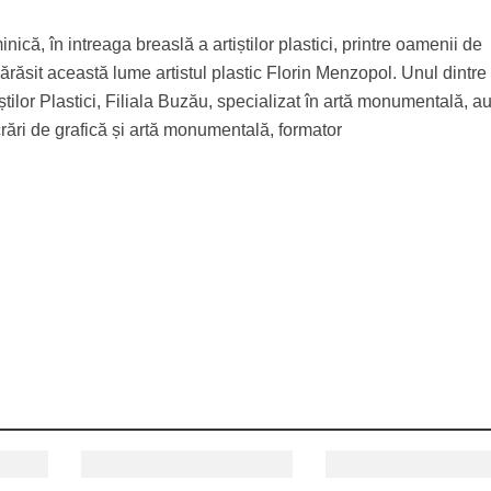
nică, în intreaga breaslă a artiștilor plastici, printre oamenii de
 părăsit această lume artistul plastic Florin Menzopol. Unul dintre
știlor Plastici, Filiala Buzău, specializat în artă monumentală, au
ucrări de grafică și artă monumentală, formator