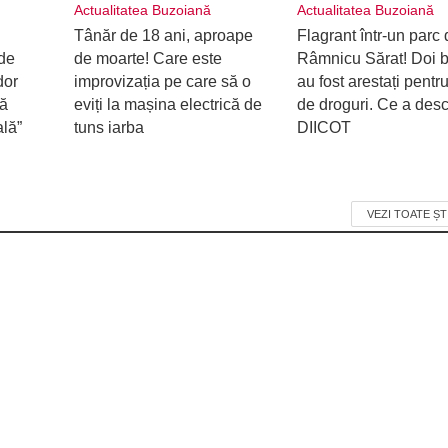
Actualitatea Buzoiană
Actualitatea Buzoiană
Tânăr de 18 ani, aproape
Flagrant într-un parc 
de
de moarte! Care este
Râmnicu Sărat! Doi b
dor
improvizația pe care să o
au fost arestați pentru
ră
eviți la mașina electrică de
de droguri. Ce a desc
ală”
tuns iarba
DIICOT
VEZI TOATE ȘT