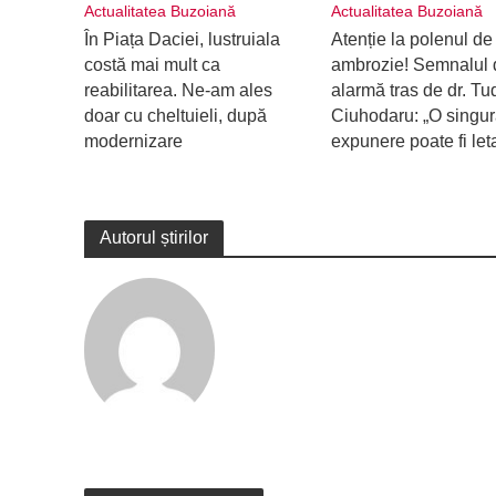
Actualitatea Buzoiană
Actualitatea Buzoiană
În Piața Daciei, lustruiala
Atenție la polenul de
costă mai mult ca
ambrozie! Semnalul 
reabilitarea. Ne-am ales
alarmă tras de dr. Tu
doar cu cheltuieli, după
Ciuhodaru: „O singu
modernizare
expunere poate fi let
Autorul știrilor