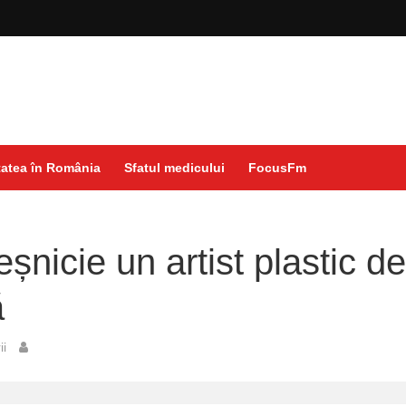
atea în România
Sfatul medicului
FocusFm
eșnicie un artist plastic d
ă
ii