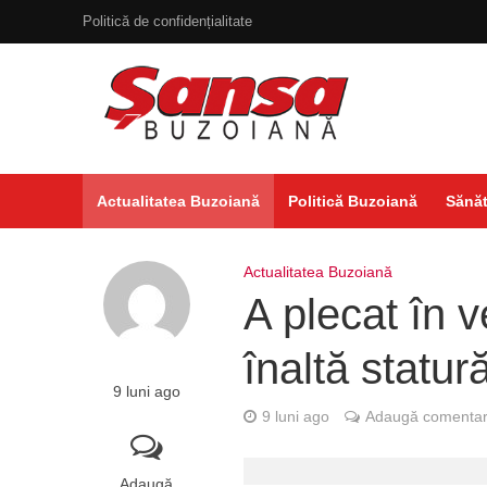
Politică de confidențialitate
Actualitatea Buzoiană
Politică Buzoiană
Sănăt
Actualitatea Buzoiană
A plecat în v
înaltă statur
9 luni ago
9 luni ago
Adaugă comentar
Adaugă