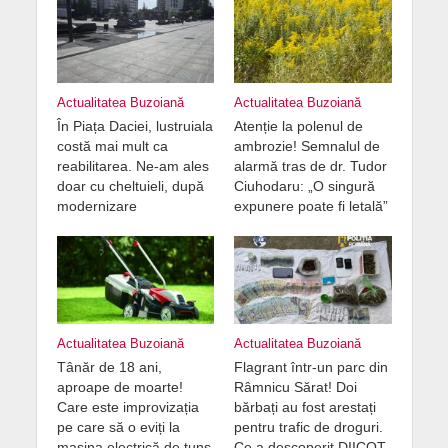
Actualitatea Buzoiană
Actualitatea Buzoiană
În Piața Daciei, lustruiala
Atenție la polenul de
costă mai mult ca
ambrozie! Semnalul de
reabilitarea. Ne-am ales
alarmă tras de dr. Tudor
doar cu cheltuieli, după
Ciuhodaru: „O singură
modernizare
expunere poate fi letală”
Actualitatea Buzoiană
Actualitatea Buzoiană
Tânăr de 18 ani,
Flagrant într-un parc din
aproape de moarte!
Râmnicu Sărat! Doi
Care este improvizația
bărbați au fost arestați
pe care să o eviți la
pentru trafic de droguri.
mașina electrică de tuns
Ce a descoperit DIICOT