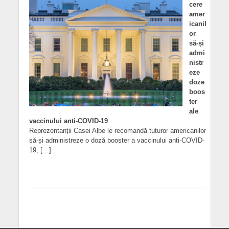
cere
amer
icanil
or
să-și
admi
nistr
eze
doze
boos
ter
ale
vaccinului anti-COVID-19
Reprezentanții Casei Albe le recomandă tuturor americanilor
să-și administreze o doză booster a vaccinului anti-COVID-
19, […]