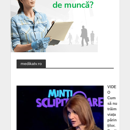
medikatv.ro
VIDE
O
Cum
să nu
trăim
viața
părin
ților.