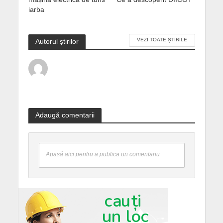
iarba
VEZI TOATE ȘTIRILE
Autorul știrilor
Adaugă comentarii
Apasă aici pentru a publica un comentariu