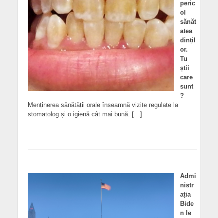
peric
ol
sănăt
atea
dințil
or.
Tu
știi
care
sunt
?
Menținerea sănătății orale înseamnă vizite regulate la
stomatolog și o igienă cât mai bună. […]
Admi
nistr
ația
Bide
n le