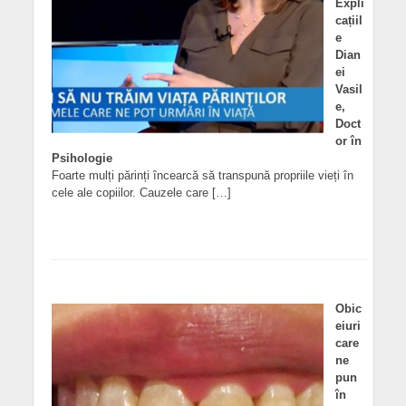
Expli
cațiil
e
Dian
ei
Vasil
e,
Doct
or în
Psihologie
Foarte mulți părinți încearcă să transpună propriile vieți în
cele ale copiilor. Cauzele care […]
Obic
eiuri
care
ne
pun
în