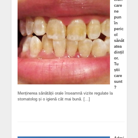
care
ne
pun
în
peric
ol
sănăt
atea
dințil
or.
Tu
știi
care
sunt
?
Menținerea sănătății orale înseamnă vizite regulate la
stomatolog și o igienă cât mai bună. […]