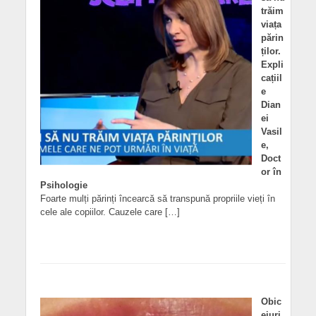
trăim
viața
părin
ților.
Expli
cațiil
e
Dian
ei
Vasil
e,
Doct
or în
Psihologie
Foarte mulți părinți încearcă să transpună propriile vieți în
cele ale copiilor. Cauzele care […]
Obic
eiuri