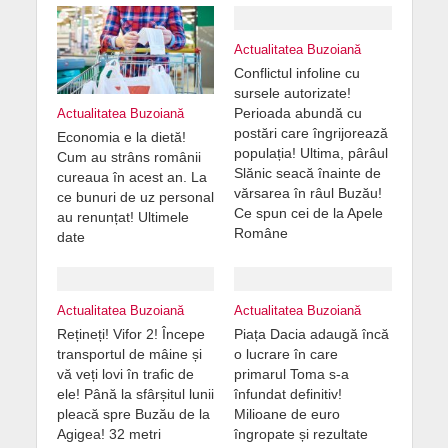
Actualitatea Buzoiană
Conflictul infoline cu
sursele autorizate!
Perioada abundă cu
Actualitatea Buzoiană
postări care îngrijorează
Economia e la dietă!
populația! Ultima, pârâul
Cum au strâns românii
Slănic seacă înainte de
cureaua în acest an. La
vărsarea în râul Buzău!
ce bunuri de uz personal
Ce spun cei de la Apele
au renunțat! Ultimele
Române
date
Actualitatea Buzoiană
Actualitatea Buzoiană
Rețineți! Vifor 2! Începe
Piața Dacia adaugă încă
transportul de mâine și
o lucrare în care
vă veți lovi în trafic de
primarul Toma s-a
ele! Până la sfârșitul lunii
înfundat definitiv!
pleacă spre Buzău de la
Milioane de euro
Agigea! 32 metri
îngropate și rezultate