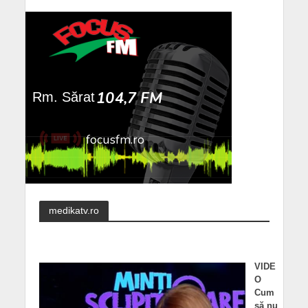
medikatv.ro
VIDE
O
Cum
să nu