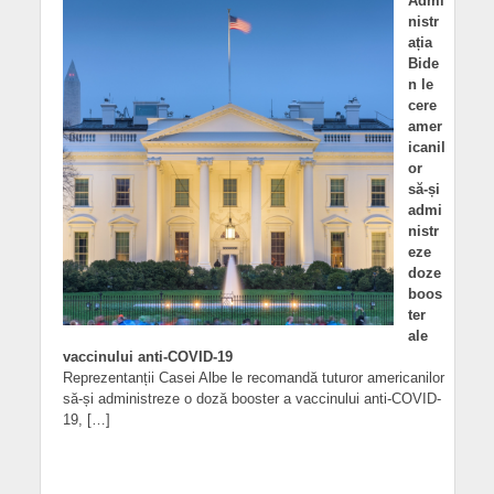
Admi
nistr
ația
Bide
n le
cere
amer
icanil
or
să-și
admi
nistr
eze
doze
boos
ter
ale
vaccinului anti-COVID-19
Reprezentanții Casei Albe le recomandă tuturor americanilor
să-și administreze o doză booster a vaccinului anti-COVID-
19, […]