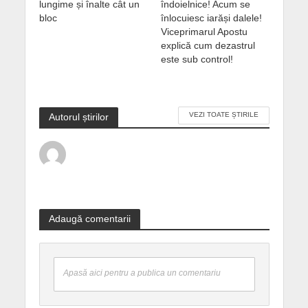
lungime și înalte cât un
îndoielnice! Acum se
bloc
înlocuiesc iarăși dalele!
Viceprimarul Apostu
explică cum dezastrul
este sub control!
VEZI TOATE ȘTIRILE
Autorul știrilor
Adaugă comentarii
Apasă aici pentru a publica un comentariu