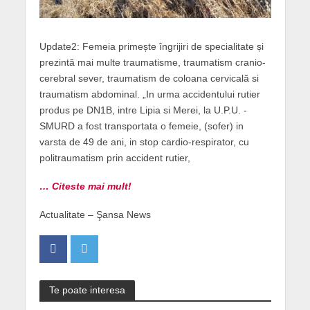
Update2: Femeia primește îngrijiri de specialitate și
prezintă mai multe traumatisme, traumatism cranio-
cerebral sever, traumatism de coloana cervicală si
traumatism abdominal. „In urma accidentului rutier
produs pe DN1B, intre Lipia si Merei, la U.P.U. -
SMURD a fost transportata o femeie, (sofer) in
varsta de 49 de ani, in stop cardio-respirator, cu
politraumatism prin accident rutier,
… Citeste mai mult!
Actualitate – Şansa News
Te poate interesa