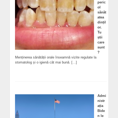
peric
ol
sănăt
atea
dințil
or.
Tu
știi
care
sunt
?
Menținerea sănătății orale înseamnă vizite regulate la
stomatolog și o igienă cât mai bună. […]
Admi
nistr
ația
Bide
n le