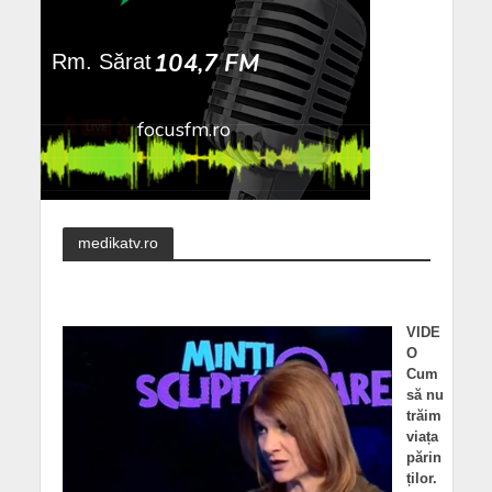
medikatv.ro
VIDE
O
Cum
să nu
trăim
viața
părin
ților.