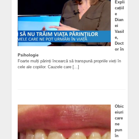
Expli
cațiil
e
Dian
ei
Vasil
e,
Doct
or în
Psihologie
Foarte mulți părinți încearcă să transpună propriile vieți în
cele ale copiilor. Cauzele care […]
Obic
eiuri
care
ne
pun
în