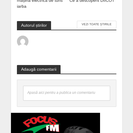
mașina electrică de tuns
Ce a descoperit DIICOT
iarba
VEZI TOATE ȘTIRILE
Autorul știrilor
Adaugă comentarii
Apasă aici pentru a publica un comentariu