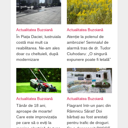
Actualitatea Buzoiană
Actualitatea Buzoiană
În Piața Daciei, lustruiala
Atenție la polenul de
costă mai mult ca
ambrozie! Semnalul de
reabilitarea. Ne-am ales
alarmă tras de dr. Tudor
doar cu cheltuieli, după
Ciuhodaru: „O singură
modernizare
expunere poate fi letală”
Actualitatea Buzoiană
Actualitatea Buzoiană
Tânăr de 18 ani,
Flagrant într-un parc din
aproape de moarte!
Râmnicu Sărat! Doi
Care este improvizația
bărbați au fost arestați
pe care să o eviți la
pentru trafic de droguri.