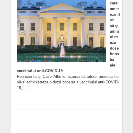
cere
amer
icanil
or
să-și
admi
nistr
eze
doze
boos
ter
ale
vaccinului anti-COVID-19
Reprezentanții Casei Albe le recomandă tuturor americanilor
să-și administreze o doză booster a vaccinului anti-COVID-
19, […]