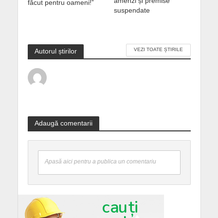
amenzi și premise
făcut pentru oameni!”
suspendate
VEZI TOATE ȘTIRILE
Autorul știrilor
Adaugă comentarii
Apasă aici pentru a publica un comentariu