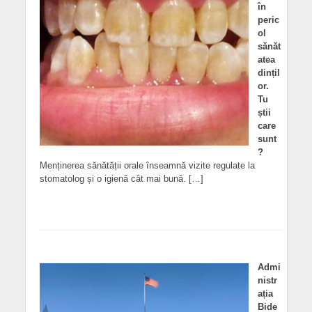
în
peric
ol
sănăt
atea
dințil
or.
Tu
știi
care
sunt
?
Menținerea sănătății orale înseamnă vizite regulate la
stomatolog și o igienă cât mai bună. […]
Admi
nistr
ația
Bide