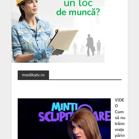
medikatv.ro
VIDE
O
Cum
să nu
trăim
viața
părin