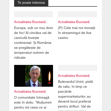
Te poate interesa
Actualitatea Buzoiană
Actualitatea Buzoiană
Europa, sub un nou dom
(P) Cele mai noi inovații
de foc! Al cincilea val de
în streamingul de live
caniculă lovește
casino
continental. Și România
se pregătește de
temperaturi extrem de
ridicate
Actualitatea Buzoiană
Bulevardul Unirii, pistă
de raliu, în timp ce
parcările
Actualitatea Buzoiană
supermarketurilor au
O comunitate întreagă
devenit locul preferat
este în doliu. ”Mulțumim
pentru drifturi. Val de
pentru tot ceea ce ai