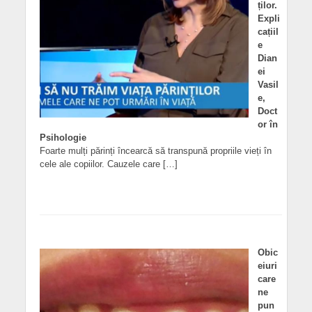
ților.
Expli
cațiil
e
Dian
ei
Vasil
e,
Doct
or în
Psihologie
Foarte mulți părinți încearcă să transpună propriile vieți în
cele ale copiilor. Cauzele care […]
Obic
eiuri
care
ne
pun