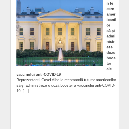
n le
cere
amer
icanil
or
să-și
admi
nistr
eze
doze
boos
ter
ale
vaccinului anti-COVID-19
Reprezentanții Casei Albe le recomandă tuturor americanilor
să-și administreze o doză booster a vaccinului anti-COVID-
19, […]