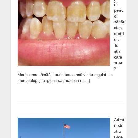
în
peric
ol
sănăt
atea
dințil
or.
Tu
știi
care
sunt
?
Menținerea sănătății orale înseamnă vizite regulate la
stomatolog și o igienă cât mai bună. […]
Admi
nistr
ația
Bide