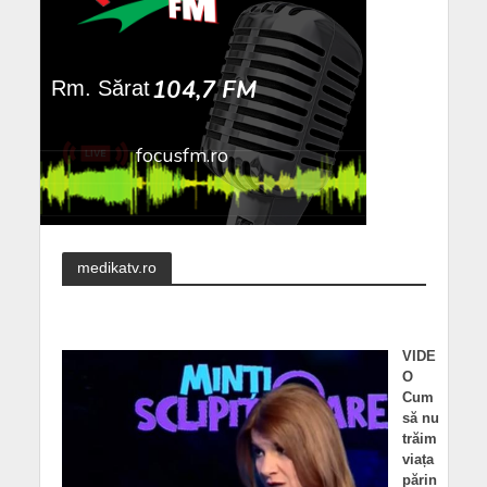
medikatv.ro
VIDE
O
Cum
să nu
trăim
viața
părin