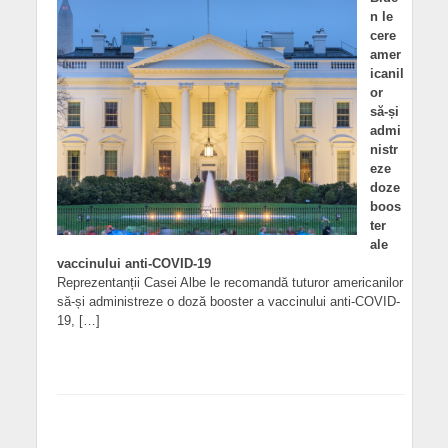
n le
cere
amer
icanil
or
să-și
admi
nistr
eze
doze
boos
ter
ale
vaccinului anti-COVID-19
Reprezentanții Casei Albe le recomandă tuturor americanilor
să-și administreze o doză booster a vaccinului anti-COVID-
19, […]