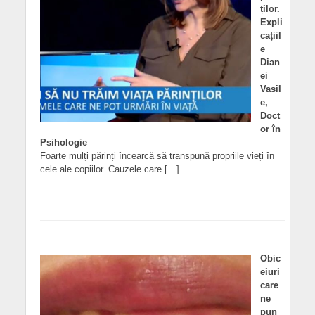
ților.
Expli
cațiil
e
Dian
ei
Vasil
e,
Doct
or în
Psihologie
Foarte mulți părinți încearcă să transpună propriile vieți în
cele ale copiilor. Cauzele care […]
Obic
eiuri
care
ne
pun