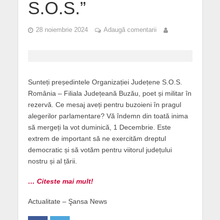
S.O.S.”
28 noiembrie 2024
Adaugă comentarii
Sunteți președintele Organizației Județene S.O.S.
România – Filiala Județeană Buzău, poet și militar în
rezervă. Ce mesaj aveți pentru buzoieni în pragul
alegerilor parlamentare? Vă îndemn din toată inima
să mergeți la vot duminică, 1 Decembrie. Este
extrem de important să ne exercităm dreptul
democratic și să votăm pentru viitorul județului
nostru și al țării.
… Citeste mai mult!
Actualitate – Şansa News