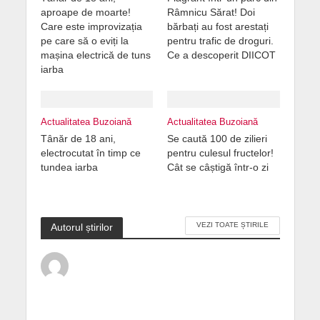
aproape de moarte!
Râmnicu Sărat! Doi
Care este improvizația
bărbați au fost arestați
pe care să o eviți la
pentru trafic de droguri.
mașina electrică de tuns
Ce a descoperit DIICOT
iarba
Actualitatea Buzoiană
Actualitatea Buzoiană
Tânăr de 18 ani,
Se caută 100 de zilieri
electrocutat în timp ce
pentru culesul fructelor!
tundea iarba
Cât se câștigă într-o zi
VEZI TOATE ȘTIRILE
Autorul știrilor