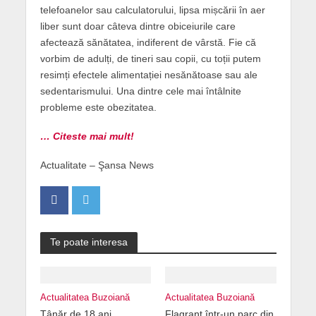
telefoanelor sau calculatorului, lipsa mișcării în aer
liber sunt doar câteva dintre obiceiurile care
afectează sănătatea, indiferent de vârstă. Fie că
vorbim de adulți, de tineri sau copii, cu toții putem
resimți efectele alimentației nesănătoase sau ale
sedentarismului. Una dintre cele mai întâlnite
probleme este obezitatea.
… Citeste mai mult!
Actualitate – Şansa News
Te poate interesa
Actualitatea Buzoiană
Actualitatea Buzoiană
Tânăr de 18 ani,
Flagrant într-un parc din