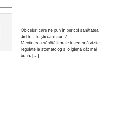
Obiceiuri care ne pun în pericol sănătatea
dinților. Tu știi care sunt?
Menținerea sănătății orale înseamnă vizite
regulate la stomatolog și o igienă cât mai
bună. […]