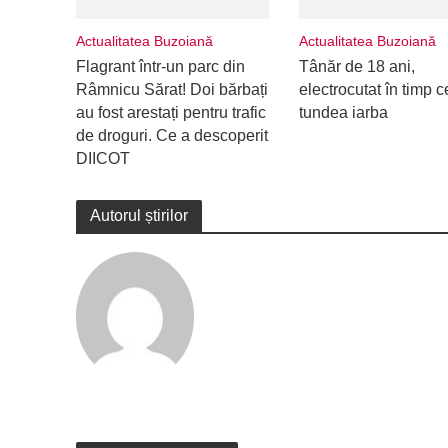
Actualitatea Buzoiană
Actualitatea Buzoiană
Flagrant într-un parc din
Tânăr de 18 ani,
Râmnicu Sărat! Doi bărbați
electrocutat în timp c
au fost arestați pentru trafic
tundea iarba
de droguri. Ce a descoperit
DIICOT
Autorul știrilor