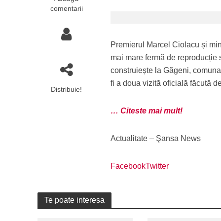
comentarii
Premierul Marcel Ciolacu și mini
mai mare fermă de reproducție s
construiește la Găgeni, comuna 
fi a doua vizită oficială făcută 
Distribuie!
… Citeste mai mult!
Actualitate – Şansa News
Facebook
Twitter
Te poate interesa