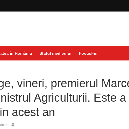
atea în România
Sfatul medicului
FocusFm
ge, vineri, premierul Marc
nistrul Agriculturii. Este a
din acest an
arii