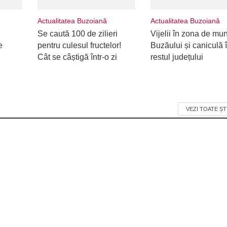
Actualitatea Buzoiană
Actualitatea Buzoiană
Se caută 100 de zilieri
Vijelii în zona de mu
e
pentru culesul fructelor!
Buzăului și caniculă 
Cât se câștigă într-o zi
restul județului
VEZI TOATE ȘT