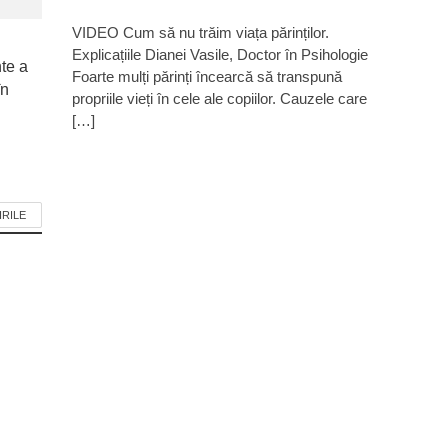
VIDEO Cum să nu trăim viața părinților.
Explicațiile Dianei Vasile, Doctor în Psihologie
nte a
Foarte mulți părinți încearcă să transpună
în
propriile vieți în cele ale copiilor. Cauzele care
[…]
IRILE