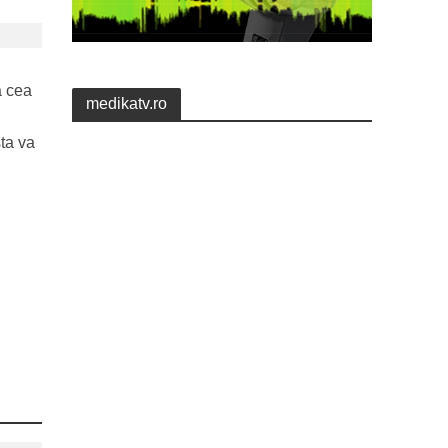
a cea
medikatv.ro
sta va